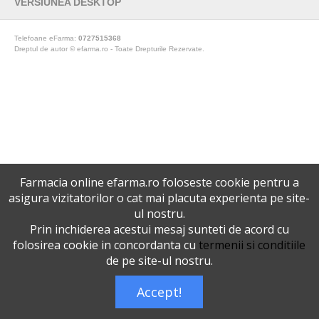
VERSIUNEA DESKTOP
Telefoane eFarma:
0727515368
Dreptul de autor © efarma.ro - Toate Drepturile Rezervate.
Farmacia online efarma.ro foloseste cookie pentru a
asigura vizitatorilor o cat mai placuta experienta pe site-
ul nostru.
Prin inchiderea acestui mesaj sunteti de acord cu
folosirea cookie in concordanta cu
termenii si conditiile
de pe site-ul nostru.
Accept!