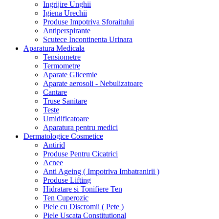
Ingrijire Unghii
Igiena Urechii
Produse Impotriva Sforaitului
Antiperspirante
Scutece Incontinenta Urinara
Aparatura Medicala
Tensiometre
Termometre
Aparate Glicemie
Aparate aerosoli - Nebulizatoare
Cantare
Truse Sanitare
Teste
Umidificatoare
Aparatura pentru medici
Dermatologice Cosmetice
Antirid
Produse Pentru Cicatrici
Acnee
Anti Ageing ( Impotriva Imbatranirii )
Produse Lifting
Hidratare si Tonifiere Ten
Ten Cuperozic
Piele cu Discromii ( Pete )
Piele Uscata Constitutional