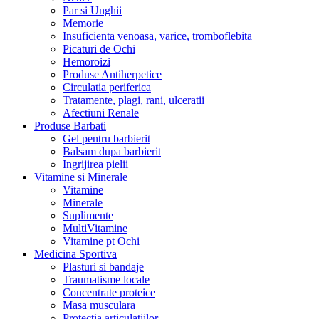
Par si Unghii
Memorie
Insuficienta venoasa, varice, tromboflebita
Picaturi de Ochi
Hemoroizi
Produse Antiherpetice
Circulatia periferica
Tratamente, plagi, rani, ulceratii
Afectiuni Renale
Produse Barbati
Gel pentru barbierit
Balsam dupa barbierit
Ingrijirea pielii
Vitamine si Minerale
Vitamine
Minerale
Suplimente
MultiVitamine
Vitamine pt Ochi
Medicina Sportiva
Plasturi si bandaje
Traumatisme locale
Concentrate proteice
Masa musculara
Protectia articulatiilor