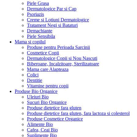
Piele Grasa
Dermatologice Par si Cap
Psoriazis
Creme si Lotiuni Dermatologice
Tratament Negi si Bataturi
Demachiante
Piele Sensibila
Mama si copilul
Produse pentru Perioada Sarcinii
Cosmetice Copii
Dermatologice Copii si Nou Nascuti
Biberoane, Incalzitoare, Sterilizatoare
Mama care Alapteaza
Colici
Dentitie
Vitamine pentru copii
Produse Bio Organice
Uleiuri Bio
Sucuri Bio Organice
Produse dietetice fara gluten
Produse dietetice fara gluten, fara lactoza si colesterol
Produse Cosmetice Organice
Alimente Bio
Cafea, Ceai Bio
Suplimente Bio