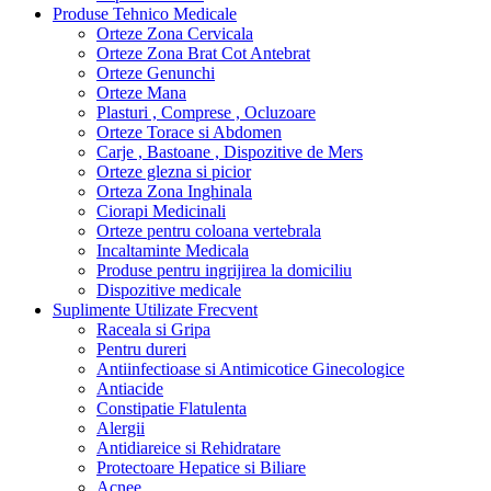
Produse Tehnico Medicale
Orteze Zona Cervicala
Orteze Zona Brat Cot Antebrat
Orteze Genunchi
Orteze Mana
Plasturi , Comprese , Ocluzoare
Orteze Torace si Abdomen
Carje , Bastoane , Dispozitive de Mers
Orteze glezna si picior
Orteza Zona Inghinala
Ciorapi Medicinali
Orteze pentru coloana vertebrala
Incaltaminte Medicala
Produse pentru ingrijirea la domiciliu
Dispozitive medicale
Suplimente Utilizate Frecvent
Raceala si Gripa
Pentru dureri
Antiinfectioase si Antimicotice Ginecologice
Antiacide
Constipatie Flatulenta
Alergii
Antidiareice si Rehidratare
Protectoare Hepatice si Biliare
Acnee