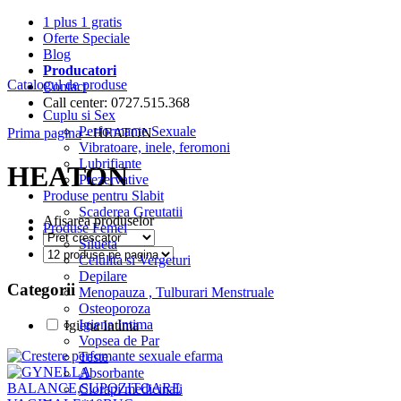
1 plus 1 gratis
Oferte Speciale
Blog
Producatori
Catalogul de produse
Contact
Call center: 0727.515.368
Cuplu si Sex
Performante Sexuale
Prima pagina
- HEATON
Vibratoare, inele, feromoni
Lubrifiante
HEATON
Prezervative
Produse pentru Slabit
Scaderea Greutatii
Afisarea produselor
Produse Femei
Silueta
Celulita si Vergeturi
Depilare
Categorii
Menopauza , Tulburari Menstruale
Osteoporoza
Igiena Intima
Igiena Intima
Vopsea de Par
Teste
Absorbante
Ciorapi medicinali