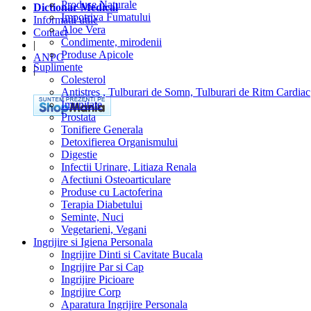
Produse Naturale
Dictionar Medical
Impotriva Fumatului
Informatii utile
Aloe Vera
Contact
Condimente, mirodenii
|
Produse Apicole
ANPC
Suplimente
|
Colesterol
Antistres , Tulburari de Somn, Tulburari de Ritm Cardiac
Imunitate
Prostata
Tonifiere Generala
Detoxifierea Organismului
Digestie
Infectii Urinare, Litiaza Renala
Afectiuni Osteoarticulare
Produse cu Lactoferina
Terapia Diabetului
Seminte, Nuci
Vegetarieni, Vegani
Ingrijire si Igiena Personala
Ingrijire Dinti si Cavitate Bucala
Ingrijire Par si Cap
Ingrijire Picioare
Ingrijire Corp
Aparatura Ingrijire Personala