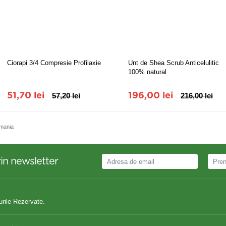
Ciorapi 3/4 Compresie Profilaxie
Unt de Shea Scrub Anticelulitic
100% natural
51,70 lei
57,20 lei
196,00 lei
216,00 lei
mania
in newsletter
urile Rezervate.