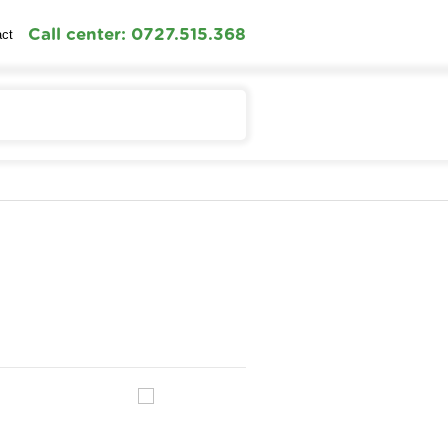
Call center: 0727.515.368
act
Contul meu
Cosul meu