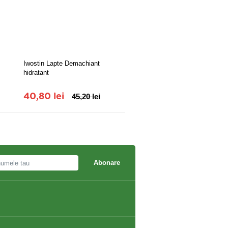
Iwostin Lapte Demachiant
Antitabac pastile
hidratant
40,80 lei
45,20 lei
10,40 lei
11,50 lei
Abonare