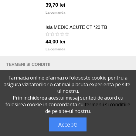
39,70 lei
La comanda
Isla MEDIC ACUTE CT *20 TB
44,00 lei
La comanda
TERMENI SI CONDITII
Farmacia online efarma.ro foloseste cookie pentru a
POLITICA DE CONFIDENTIALITATE
asigura vizitatorilor o cat mai placuta experienta pe site-
ul nostru.
VERSIUNEA DESKTOP
Prin inchiderea acestui mesaj sunteti de acord cu
folosirea cookie in concordanta cu
termenii si conditiile
de pe site-ul nostru.
Telefoane eFarma:
0727515368
Dreptul de autor © efarma.ro - Toate Drepturile Rezervate.
Accept!