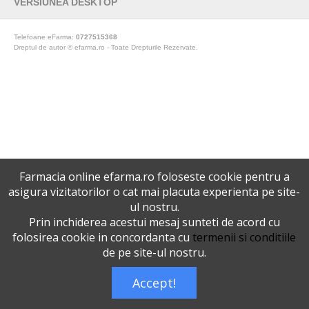
VERSIUNEA DESKTOP
Telefoane eFarma:
0727515368
Dreptul de autor © efarma.ro - Toate Drepturile Rezervate.
Farmacia online efarma.ro foloseste cookie pentru a
asigura vizitatorilor o cat mai placuta experienta pe site-
ul nostru.
Prin inchiderea acestui mesaj sunteti de acord cu
folosirea cookie in concordanta cu
termenii si conditiile
de pe site-ul nostru.
Accept!