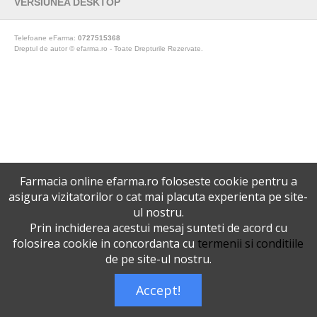
VERSIUNEA DESKTOP
Telefoane eFarma:
0727515368
Dreptul de autor © efarma.ro - Toate Drepturile Rezervate.
Farmacia online efarma.ro foloseste cookie pentru a
asigura vizitatorilor o cat mai placuta experienta pe site-
ul nostru.
Prin inchiderea acestui mesaj sunteti de acord cu
folosirea cookie in concordanta cu
termenii si conditiile
de pe site-ul nostru.
Accept!