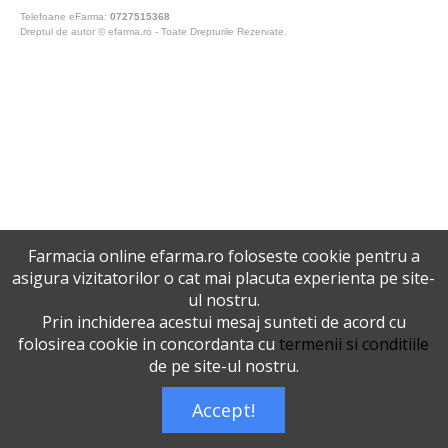
Telefoane eFarma:
0727515368
Dreptul de autor © efarma.ro - Toate Drepturile Rezervate.
Farmacia online efarma.ro foloseste cookie pentru a
asigura vizitatorilor o cat mai placuta experienta pe site-
ul nostru.
Prin inchiderea acestui mesaj sunteti de acord cu
folosirea cookie in concordanta cu
termenii si conditiile
de pe site-ul nostru.
Accept!