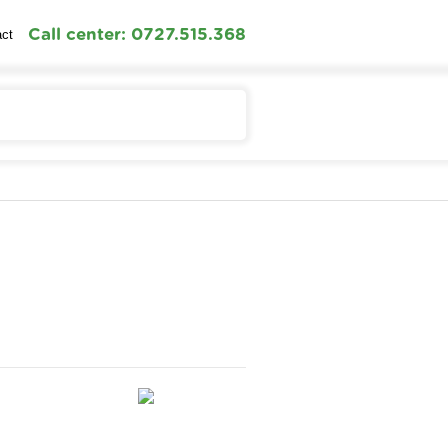
Call center: 0727.515.368
act
Contul meu
Cosul meu