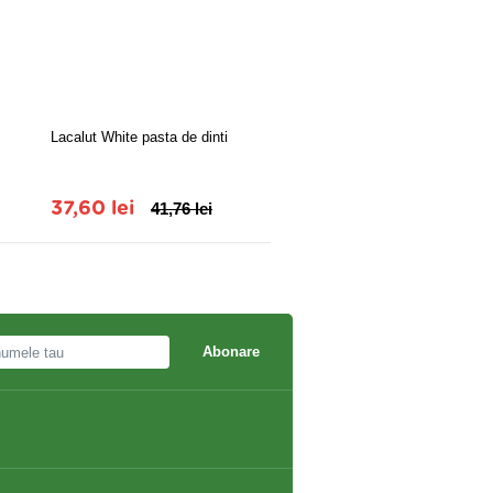
Lacalut White pasta de dinti
Set cadou SPA Silver cu Van
Petale de trandafir
37,60 lei
41,76 lei
104,50 lei
115,50 le
Abonare