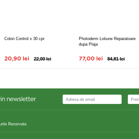
Colon Control x 30 cpr
Photoderm Lotiune Reparatoare
dupa Plaja
20,90 lei
22,00 lei
77,00 lei
84,81 lei
in newsletter
urile Rezervate.