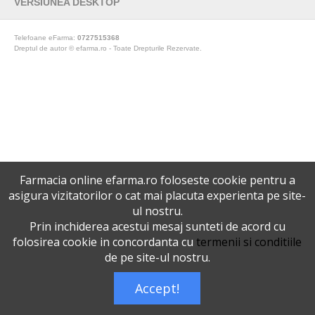
VERSIUNEA DESKTOP
Telefoane eFarma:
0727515368
Dreptul de autor © efarma.ro - Toate Drepturile Rezervate.
Farmacia online efarma.ro foloseste cookie pentru a
asigura vizitatorilor o cat mai placuta experienta pe site-
ul nostru.
Prin inchiderea acestui mesaj sunteti de acord cu
folosirea cookie in concordanta cu
termenii si conditiile
de pe site-ul nostru.
Accept!