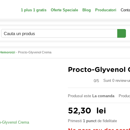
1 plus 1 gratis
Oferte Speciale
Blog
Producatori
Cont
Hemoroizi
- Procto-Glyvenol Crema
Procto-Glyvenol
Sunt 0 review-ur
0/
5
Produsul este
La comanda
Produc
52,30
lei
Primesti
1 punct
de fidelitate