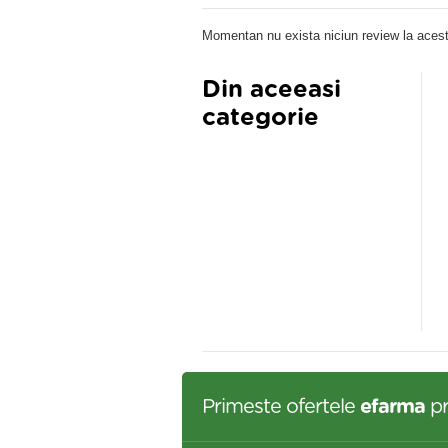
Momentan nu exista niciun review la acest
Din aceeasi
categorie
OCTINUM CREMA 30ML
NeoFitoroiD Biounguent 40ml
,50 lei
65,90 lei
Primeste ofertele
efarma
pr