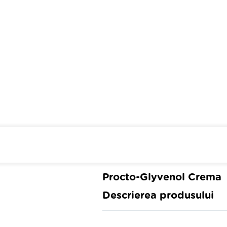
Cumpara de minim 299 lei
din 
Procto-Glyvenol Crema
Descrierea produsului