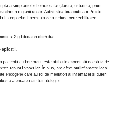
pta a simptomelor hemoroizilor (durere, usturime, prurit,
cundare a regiunii anale. Activitatea terapeutica a Procto-
ibuita capacitatii acestuia de a reduce permeabilitatea
sid si 2 g lidocaina clorhidrat.
aplicatii.
a pacientii cu hemoroizi este atribuita capacitatii acestuia de
este tonusul vascular. În plus, are efect antiinflamator local
e endogene care au rol de mediatori ai inflamatiei si durerii.
abeste atenuarea simtomatologiei.
Adauga comentariu