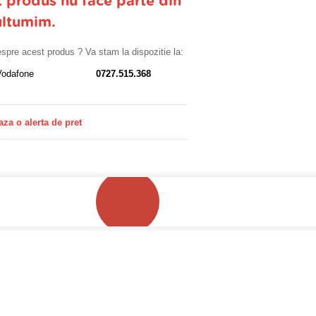
t produs nu face parte din
ultumim.
despre acest produs ? Va stam la dispozitie la:
Vodafone
0727.515.368
aza o alerta de pret
!