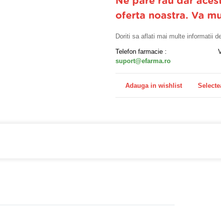
Ne pare rau dar aces
oferta noastra. Va m
Doriti sa aflati mai multe informatii 
Telefon farmacie :
suport@efarma.ro
Adauga in wishlist
Selecte
farmacia online eFarma si beneficiezi de transport gratuit