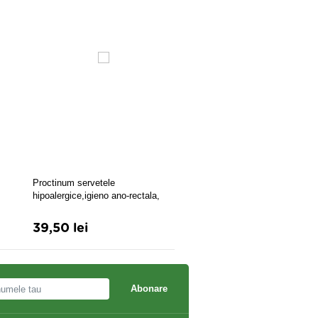
Colon Control x 30 cpr
Proctinum servetele
hipoalergice,igieno ano-rectala,
72buc, Zdrovit
39,50 lei
20,90 lei
22,00 lei
Abonare