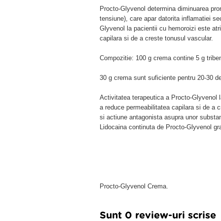
Procto-Glyvenol determina diminuarea prom
tensiune), care apar datorita inflamatiei se
Glyvenol la pacientii cu hemoroizi este atr
capilara si de a creste tonusul vascular.
Compozitie: 100 g crema contine 5 g tribeno
30 g crema sunt suficiente pentru 20-30 de 
Activitatea terapeutica a Procto-Glyvenol l
a reduce permeabilitatea capilara si de a cr
si actiune antagonista asupra unor substant
Lidocaina continuta de Procto-Glyvenol gr
Procto-Glyvenol Crema.
Sunt 0 review-uri scrise