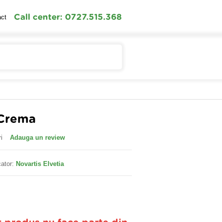
Call center: 0727.515.368
act
Contul meu
Cosul meu
 Crema
i
Adauga un review
ator:
Novartis Elvetia