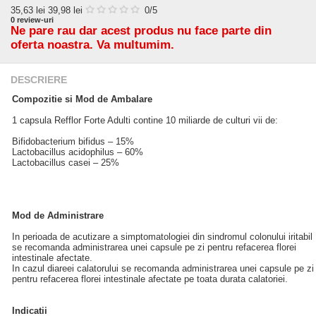
35,63
lei
39,98 lei
0
/5
0
review-uri
Ne pare rau dar acest produs nu face parte din
oferta noastra. Va multumim.
DESCRIERE
Compozitie si Mod de Ambalare
1 capsula Refflor Forte Adulti contine 10 miliarde de culturi vii de:
Bifidobacterium bifidus – 15%
Lactobacillus acidophilus – 60%
Lactobacillus casei – 25%
Mod de Administrare
In perioada de acutizare a simptomatologiei din sindromul colonului iritabil
se recomanda administrarea unei capsule pe zi pentru refacerea florei
intestinale afectate.
In cazul diareei calatorului se recomanda administrarea unei capsule pe zi
pentru refacerea florei intestinale afectate pe toata durata calatoriei.
Indicatii