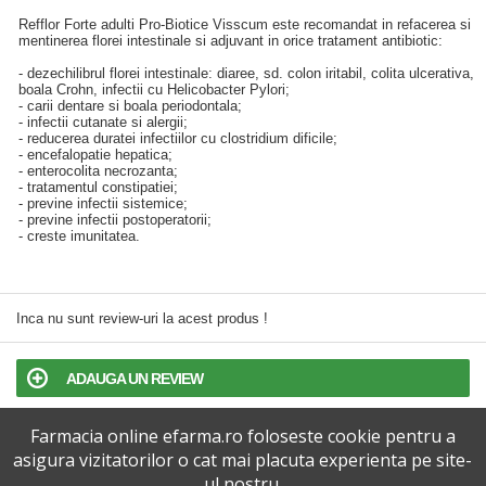
Refflor Forte adulti Pro-Biotice Visscum este recomandat in refacerea si
mentinerea florei intestinale si adjuvant in orice tratament antibiotic:
- dezechilibrul florei intestinale: diaree, sd. colon iritabil, colita ulcerativa,
boala Crohn, infectii cu Helicobacter Pylori;
- carii dentare si boala periodontala;
- infectii cutanate si alergii;
- reducerea duratei infectiilor cu clostridium dificile;
- encefalopatie hepatica;
- enterocolita necrozanta;
- tratamentul constipatiei;
- previne infectii sistemice;
- previne infectii postoperatorii;
- creste imunitatea.
Inca nu sunt review-uri la acest produs !
ADAUGA UN REVIEW
Farmacia online efarma.ro foloseste cookie pentru a
TERMENI SI CONDITII
asigura vizitatorilor o cat mai placuta experienta pe site-
ul nostru.