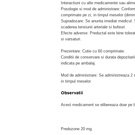
Interactiuni cu alte medicamente sau alimen
Posologie si mod de administrare: Conform
comprimate pe zi, in timpul meselor (dimin
Supradozare: Se anunta imediat medicul. 
scaderea tensiunii arteriale si bufeuri.
Efecte adverse: Preductal este bine tolerat
si varsaturi.
Prezentare: Cutie cu 60 comprimate.
Conditii de conservare si durata depozitarii
indicata pe ambalaj.
Mod de administrare: Se administreaza 2 s
in timpul meselor.
Observatii
Acest medicament se elibereaza doar pe b
Predozone 20 mg.