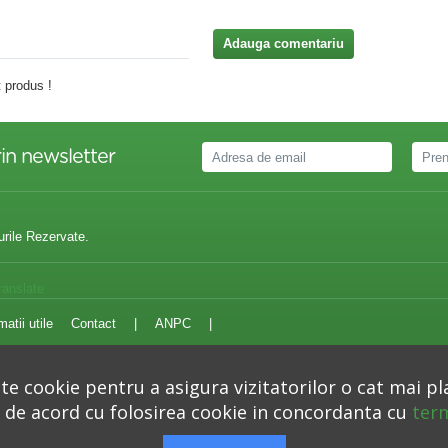
Adauga comentariu
 produs !
in newsletter
urile Rezervate.
ranslate
matii utile
Contact
|
ANPC
|
e cookie pentru a asigura vizitatorilor o cat mai pl
i de acord cu folosirea cookie in concordanta cu
term
Autoritatea Nationala pentru Protectia Consumatorilor –
anpc.ro