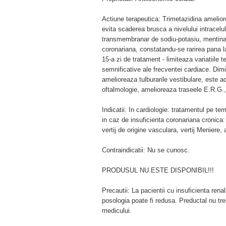
Actiune terapeutica: Trimetazidina amelior
evita scaderea brusca a nivelului intracelu
transmembranar de sodiu-potasiu, mentinan
coronariana, constatandu-se rarirea pana la 
15-a zi de tratament - limiteaza variatiile 
semnificative ale frecventei cardiace. Dim
amelioreaza tulburarile vestibulare, este ac
oftalmologie, amelioreaza traseele E.R.G., 
Indicatii: In cardiologie: tratamentul pe t
in caz de insuficienta coronariana cronica: 
vertij de origine vasculara, vertij Meniere,
Contraindicatii: Nu se cunosc.
PRODUSUL NU ESTE DISPONIBIL!!!
Precautii: La pacientii cu insuficienta re
posologia poate fi redusa. Preductal nu trebui
medicului.