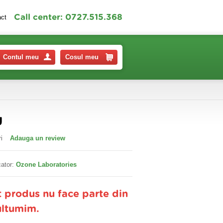
Call center: 0727.515.368
act
Contul meu
Cosul meu
g
i
Adauga un review
ator:
Ozone Laboratories
t produs nu face parte din
ultumim.