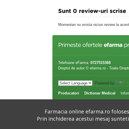
Sunt 0 review-uri scrise
Momentan nu exista niciun review la acest
Primeste ofertele
efarma
pr
Telefoane eFarma:
0727515368
Dreptul de autor © efarma.ro - Toate Drept
Powered by
T
Producatori
Dictionar Medical
Infor
Farmacia online efarma.ro folosest
Prin inchiderea acestui mesaj suntet