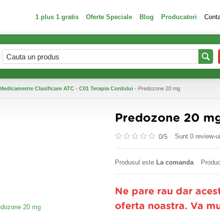
1 plus 1 gratis
Oferte Speciale
Blog
Producatori
Cont
Medicamente Clasificare ATC
-
C01 Terapia Cordului
- Predozone 20 mg
Predozone 20 m
Sunt 0 review-ur
0/
5
Produsul este
La comanda
Produc
Ne pare rau dar aces
oferta noastra. Va m