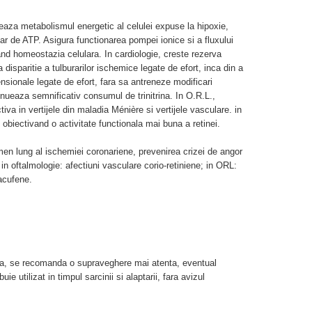
eaza metabolismul energetic al celulei expuse la hipoxie,
lar de ATP. Asigura functionarea pompei ionice si a fluxului
d homeostazia celulara. In cardiologie, creste rezerva
disparitie a tulburarilor ischemice legate de efort, inca din a
tensionale legate de efort, fara sa antreneze modificari
inueaza semnificativ consumul de trinitrina. In O.R.L.,
tiva in vertijele din maladia Ménière si vertijele vasculare. in
obiectivand o activitate functionala mai buna a retinei.
ermen lung al ischemiei coronariene, prevenirea crizei de angor
in oftalmologie: afectiuni vasculare corio-retiniene; in ORL:
 acufene.
nala, se recomanda o supraveghere mai atenta, eventual
e utilizat in timpul sarcinii si alaptarii, fara avizul