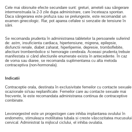
Cele mai obisnuite efecte secundare sunt: greturi, ameteli sau sângerare
intermenstruala la 2-3 zile dupa administrare, care înceteaza spontan.
Daca sângerarea este profuza sau se prelungeste, este recomandat un
examen ginecologic. Rar, pot aparea cefalee si senzatie de tensiune în
sâni.
Se recomanda prudenta în administrarea tabletelor la persoanele suferind
de: astm, insuficienta cardiaca, hipertensiune, migrena, epilepsie,
disfunctii renale, diabet zaharat, hiperlipemie, depresie, tromboflebite,
afectiuni trombembolice si hemoragie cerebrala. Aceeasi prudenta trebuie
manifestata si când afectiunile enumerate exista în antecedente. În caz
de voma sau diaree, se recomanda suplimentarea cu alta metoda
contraceptiva (non-hormonala).
Indicatii
Contraceptie orala, destinata în exclusivitate femeilor cu contacte sexuale
ocazionale si/sau neplanificate. Femeilor care au contacte sexuale mai
frecvente, le este recomandata administrarea continua de contraceptive
combinate.
Levonorgestrel este un progestogen care inhiba implantarea ovulului în
endometru, stimuleaza motilitatea tubala si creste vâscozitatea mucusului
cervical. Administrat la mijlocul ciclului, el inhiba ovulatia.