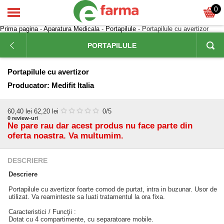
0
Prima pagina
-
Aparatura Medicala
-
Portapilule
- Portapilule cu avertizor
PORTAPILULE
Portapilule cu avertizor
Producator:
Medifit Italia
60,40
lei
62,20 lei
0
/5
0
review-uri
Ne pare rau dar acest produs nu face parte din
oferta noastra. Va multumim.
DESCRIERE
Descriere
Portapilule cu avertizor foarte comod de purtat, intra in buzunar. Usor de
utilizat. Va reaminteste sa luati tratamentul la ora fixa.
Caracteristici / Funcţii :
Dotat cu 4 compartimente, cu separatoare mobile.