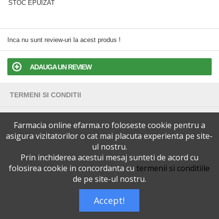
STOC EPUIZAT
Inca nu sunt review-uri la acest produs !
ADAUGA UN REVIEW
TERMENI SI CONDITII
POLITICA DE CONFIDENTIALITATE
Farmacia online efarma.ro foloseste cookie pentru a
asigura vizitatorilor o cat mai placuta experienta pe site-
VERSIUNEA DESKTOP
ul nostru.
Prin inchiderea acestui mesaj sunteti de acord cu
folosirea cookie in concordanta cu
termenii si conditiile
Telefoane eFarma:
0727515368
Dreptul de autor © efarma.ro - Toate Drepturile Rezervate.
de pe site-ul nostru.
Accept!