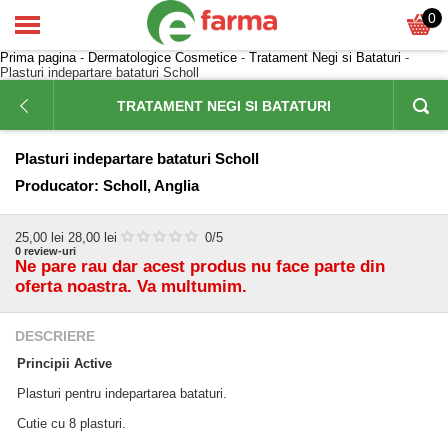
0
Prima pagina
-
Dermatologice Cosmetice
-
Tratament Negi si Bataturi
-
Plasturi indepartare bataturi Scholl
TRATAMENT NEGI SI BATATURI
Plasturi indepartare bataturi Scholl
Producator:
Scholl, Anglia
25,00
lei
28,00 lei
0
/5
0
review-uri
Ne pare rau dar acest produs nu face parte din
oferta noastra. Va multumim.
DESCRIERE
Principii Active
Plasturi pentru indepartarea bataturi.
Cutie cu 8 plasturi.