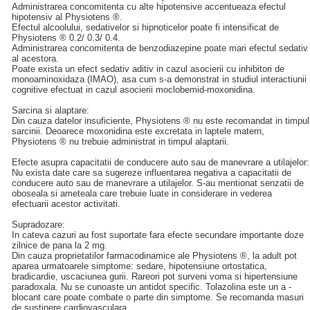
Administrarea concomitenta cu alte hipotensive accentueaza efectul
hipotensiv al Physiotens ®.
Efectul alcoolului, sedativelor si hipnoticelor poate fi intensificat de
Physiotens ® 0.2/ 0.3/ 0.4.
Administrarea concomitenta de benzodiazepine poate mari efectul sedativ
al acestora.
Poate exista un efect sedativ aditiv in cazul asocierii cu inhibitori de
monoaminoxidaza (IMAO), asa cum s-a demonstrat in studiul interactiunii
cognitive efectuat in cazul asocierii moclobemid-moxonidina.
Sarcina si alaptare:
Din cauza datelor insuficiente, Physiotens ® nu este recomandat in timpul
sarcinii. Deoarece moxonidina este excretata in laptele matern,
Physiotens ® nu trebuie administrat in timpul alaptarii.
Efecte asupra capacitatii de conducere auto sau de manevrare a utilajelor:
Nu exista date care sa sugereze influentarea negativa a capacitatii de
conducere auto sau de manevrare a utilajelor. S-au mentionat senzatii de
oboseala si ameteala care trebuie luate in considerare in vederea
efectuarii acestor activitati.
Supradozare:
In cateva cazuri au fost suportate fara efecte secundare importante doze
zilnice de pana la 2 mg.
Din cauza proprietatilor farmacodinamice ale Physiotens ®, la adult pot
aparea urmatoarele simptome: sedare, hipotensiune ortostatica,
bradicardie, uscaciunea gurii. Rareori pot surveni voma si hipertensiune
paradoxala. Nu se cunoaste un antidot specific. Tolazolina este un a -
blocant care poate combate o parte din simptome. Se recomanda masuri
de sustinere cardiovasculara.