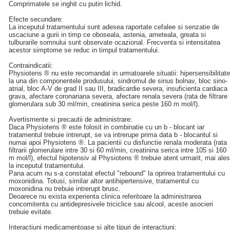
Comprimatele se inghit cu putin lichid.
Efecte secundare:
La inceputul tratamentului sunt adesea raportate cefalee si senzatie de
uscaciune a gurii in timp ce oboseala, astenia, ameteala, greata si
tulburarile somnului sunt observate ocazional. Frecventa si intensitatea
acestor simptome se reduc in timpul tratamentului.
Contraindicatii:
Physiotens ® nu este recomandat in urmatoarele situatii: hipersensibilitate
la una din componentele produsului, sindromul de sinus bolnav, bloc sino-
atrial, bloc A-V de grad II sau III, bradicardie severa, insuficienta cardiaca
grava, afectare coronariana severa, afectare renala severa (rata de filtrare
glomerulara sub 30 ml/min, creatinina serica peste 160 m mol/l).
Avertismente si precautii de administrare:
Daca Physiotens ® este folosit in combinatie cu un b - blocant iar
tratamentul trebuie intrerupt, se va intrerupe prima data b - blocantul si
numai apoi Physiotens ®. La pacientii cu disfunctie renala moderata (rata
filtrarii glomerulare intre 30 si 60 ml/min, creatinina serica intre 105 si 160
m mol/l), efectul hipotensiv al Physiotens ® trebuie atent urmarit, mai ales
la inceputul tratamentului.
Pana acum nu s-a constatat efectul "rebound" la oprirea tratamentului cu
moxonidina. Totusi, similar altor antihipertensive, tratamentul cu
moxonidina nu trebuie intrerupt brusc.
Deoarece nu exista experienta clinica referitoare la administrarea
concomitenta cu antidepresivele triciclice sau alcool, aceste asocieri
trebuie evitate.
Interactiuni medicamentoase si alte tipuri de interactiuni: