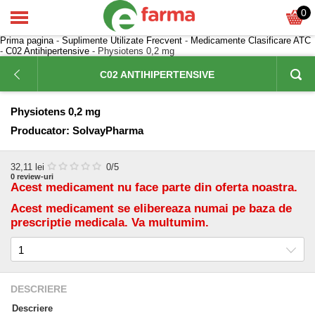
0
Prima pagina
-
Suplimente Utilizate Frecvent
-
Medicamente Clasificare ATC
-
C02 Antihipertensive
- Physiotens 0,2 mg
C02 ANTIHIPERTENSIVE
Physiotens 0,2 mg
Producator:
SolvayPharma
32,11
lei
0
/5
0
review-uri
Acest medicament nu face parte din oferta noastra.
Acest medicament se elibereaza numai pe baza de
prescriptie medicala. Va multumim.
DESCRIERE
Descriere