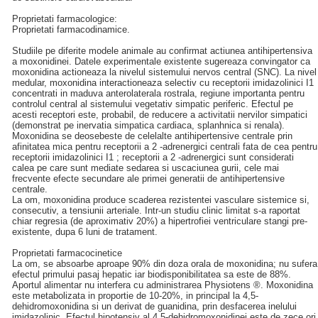
Proprietati farmacologice:
Proprietati farmacodinamice.
Studiile pe diferite modele animale au confirmat actiunea antihipertensiva
a moxonidinei. Datele experimentale existente sugereaza convingator ca
moxonidina actioneaza la nivelul sistemului nervos central (SNC). La nivel
medular, moxonidina interactioneaza selectiv cu receptorii imidazolinici I1
concentrati in maduva anterolaterala rostrala, regiune importanta pentru
controlul central al sistemului vegetativ simpatic periferic. Efectul pe
acesti receptori este, probabil, de reducere a activitatii nervilor simpatici
(demonstrat pe inervatia simpatica cardiaca, splanhnica si renala).
Moxonidina se deosebeste de celelalte antihipertensive centrale prin
afinitatea mica pentru receptorii a 2 -adrenergici centrali fata de cea pentru
receptorii imidazolinici I1 ; receptorii a 2 -adrenergici sunt considerati
calea pe care sunt mediate sedarea si uscaciunea gurii, cele mai
frecvente efecte secundare ale primei generatii de antihipertensive
centrale.
La om, moxonidina produce scaderea rezistentei vasculare sistemice si,
consecutiv, a tensiunii arteriale. Intr-un studiu clinic limitat s-a raportat
chiar regresia (de aproximativ 20%) a hipertrofiei ventriculare stangi pre-
existente, dupa 6 luni de tratament.
Proprietati farmacocinetice
La om, se absoarbe aproape 90% din doza orala de moxonidina; nu sufera
efectul primului pasaj hepatic iar biodisponibilitatea sa este de 88%.
Aportul alimentar nu interfera cu administrarea Physiotens ®. Moxonidina
este metabolizata in proportie de 10-20%, in principal la 4,5-
dehidromoxonidina si un derivat de guanidina, prin desfacerea inelului
imidazolinic. Efectul hipotensiv al 4,5-dehidromoxonidinei este de zece ori