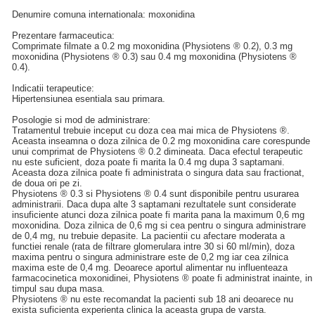
Denumire comuna internationala: moxonidina
Prezentare farmaceutica:
Comprimate filmate a 0.2 mg moxonidina (Physiotens ® 0.2), 0.3 mg
moxonidina (Physiotens ® 0.3) sau 0.4 mg moxonidina (Physiotens ®
0.4).
Indicatii terapeutice:
Hipertensiunea esentiala sau primara.
Posologie si mod de administrare:
Tratamentul trebuie inceput cu doza cea mai mica de Physiotens ®.
Aceasta inseamna o doza zilnica de 0.2 mg moxonidina care corespunde
unui comprimat de Physiotens ® 0.2 dimineata. Daca efectul terapeutic
nu este suficient, doza poate fi marita la 0.4 mg dupa 3 saptamani.
Aceasta doza zilnica poate fi administrata o singura data sau fractionat,
de doua ori pe zi.
Physiotens ® 0.3 si Physiotens ® 0.4 sunt disponibile pentru usurarea
administrarii. Daca dupa alte 3 saptamani rezultatele sunt considerate
insuficiente atunci doza zilnica poate fi marita pana la maximum 0,6 mg
moxonidina. Doza zilnica de 0,6 mg si cea pentru o singura administrare
de 0,4 mg, nu trebuie depasite. La pacientii cu afectare moderata a
functiei renale (rata de filtrare glomerulara intre 30 si 60 ml/min), doza
maxima pentru o singura administrare este de 0,2 mg iar cea zilnica
maxima este de 0,4 mg. Deoarece aportul alimentar nu influenteaza
farmacocinetica moxonidinei, Physiotens ® poate fi administrat inainte, in
timpul sau dupa masa.
Physiotens ® nu este recomandat la pacienti sub 18 ani deoarece nu
exista suficienta experienta clinica la aceasta grupa de varsta.