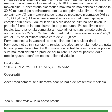
mai mic, iar al derivatului guanidinic, de 100 ori mai mic decat al
moxonidinei. Concentratia plasmatica maxima de moxonidina se atinge la
30-60 minute dupa administrarea orala a comprimatului filmat. Numai
aproximativ 7% din moxonidina se leaga de proteinele plasmatice (Vd ss
= 1,8 ± 0,4 l/kg). Moxonidina si metabolitii sai sunt eliminati aproape
complet prin rinichi. Mai mult de 90% din doza se elimina prin rinichi in
primele 24 ore de la administrare in timp ce numai 1% se elimina prin
fecale. Excretia renala cumulata a moxonidinei netransformate este de
aproximativ 50-75%. T ½ plasmatic mediu al moxonidinei este de 2,2-2,3
ore iar T ½ de eliminare renala este de 2,6-2,8 ore.
Farmacocinetica la varstnici: este similara celei a adultilor tineri.
Farmacocinetica in insuficienta renala: la o afectare renala moderata (rata
filtrarii glomerulare intre 30-60 ml/min) concentratiile plasmatice de platou
sunt mai mari dar nu se produce acumulare. La acesti pacienti doza
trebuie ajustata conform necesitatilor individuale.
Producator
SOLVAY PHARMACEUTICALS, GERMANIA
Observatii
Acest medicament se elibereaza doar pe baza de prescriptie medicala.
Inca nu sunt review-uri la acest produs !