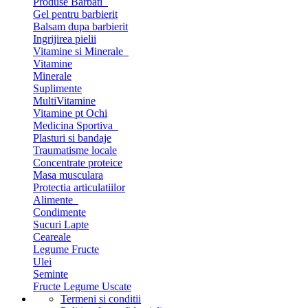
Produse Barbati
Gel pentru barbierit
Balsam dupa barbierit
Ingrijirea pielii
Vitamine si Minerale
Vitamine
Minerale
Suplimente
MultiVitamine
Vitamine pt Ochi
Medicina Sportiva
Plasturi si bandaje
Traumatisme locale
Concentrate proteice
Masa musculara
Protectia articulatiilor
Alimente
Condimente
Sucuri Lapte
Ceareale
Legume Fructe
Ulei
Seminte
Fructe Legume Uscate
Termeni si conditii