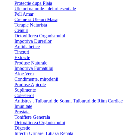
Protectie dupa Plaja
Uleiuri naturale, uleiuri esentiale
Pell Amar
Creme si Uleiuri Masaj
Terapie Naturista
Ceaiuri
Detoxifierea Organismului
Impotriva Durerilor
Antidiabetice
Tincturi
Extracte
Produse Naturale
Impotriva Fumatului
Aloe Vera
Condimente, mirodenii
Produse Apicole
Suplimente
Colesterol
Antistres , Tulburari de Somn, Tulburari de Ritm Cardiac
Imunitate
Prostata
Tonifiere Generala
Detoxifierea Organismului
Digestie
Infectii Urinare, Litiaza Renala