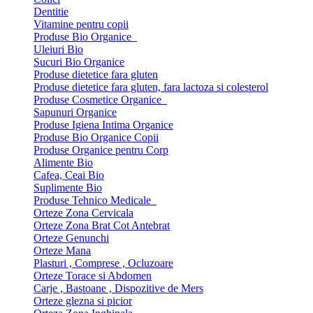
Dentitie
Vitamine pentru copii
Produse Bio Organice
Uleiuri Bio
Sucuri Bio Organice
Produse dietetice fara gluten
Produse dietetice fara gluten, fara lactoza si colesterol
Produse Cosmetice Organice
Sapunuri Organice
Produse Igiena Intima Organice
Produse Bio Organice Copii
Produse Organice pentru Corp
Alimente Bio
Cafea, Ceai Bio
Suplimente Bio
Produse Tehnico Medicale
Orteze Zona Cervicala
Orteze Zona Brat Cot Antebrat
Orteze Genunchi
Orteze Mana
Plasturi , Comprese , Ocluzoare
Orteze Torace si Abdomen
Carje , Bastoane , Dispozitive de Mers
Orteze glezna si picior