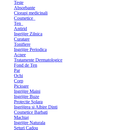
Teste
Absorbante
Ciorapi medicinali
Cosmetice
Ten
Antirid
Ingrijire Zilnica
Curatare
Tonifiere
Ingrijire Periodica
Acnee
Tratamente Dermatologice
Fond de Ten
Par
Ochi
Corp
Picioare
Ingrijire Maini
Ingrijire Buze
Protectie Solara
Ingrijirea si Albire Dinti
Cosmetice Barbati
Machiaj
Ingrijire Naturala
Seturi Cadou