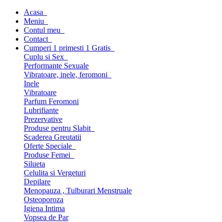
Acasa
Meniu
Contul meu
Contact
Cumperi 1 primesti 1 Gratis
Cuplu si Sex
Performante Sexuale
Vibratoare, inele, feromoni
Inele
Vibratoare
Parfum Feromoni
Lubrifiante
Prezervative
Produse pentru Slabit
Scaderea Greutatii
Oferte Speciale
Produse Femei
Silueta
Celulita si Vergeturi
Depilare
Menopauza , Tulburari Menstruale
Osteoporoza
Igiena Intima
Vopsea de Par