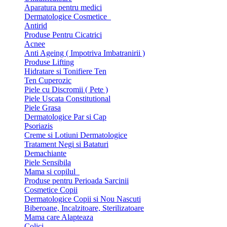
Aparatura pentru medici
Dermatologice Cosmetice
Antirid
Produse Pentru Cicatrici
Acnee
Anti Ageing ( Impotriva Imbatranirii )
Produse Lifting
Hidratare si Tonifiere Ten
Ten Cuperozic
Piele cu Discromii ( Pete )
Piele Uscata Constitutional
Piele Grasa
Dermatologice Par si Cap
Psoriazis
Creme si Lotiuni Dermatologice
Tratament Negi si Bataturi
Demachiante
Piele Sensibila
Mama si copilul
Produse pentru Perioada Sarcinii
Cosmetice Copii
Dermatologice Copii si Nou Nascuti
Biberoane, Incalzitoare, Sterilizatoare
Mama care Alapteaza
Colici