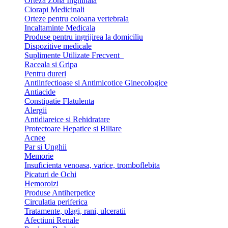
Orteza Zona Inghinala
Ciorapi Medicinali
Orteze pentru coloana vertebrala
Incaltaminte Medicala
Produse pentru ingrijirea la domiciliu
Dispozitive medicale
Suplimente Utilizate Frecvent
Raceala si Gripa
Pentru dureri
Antiinfectioase si Antimicotice Ginecologice
Antiacide
Constipatie Flatulenta
Alergii
Antidiareice si Rehidratare
Protectoare Hepatice si Biliare
Acnee
Par si Unghii
Memorie
Insuficienta venoasa, varice, tromboflebita
Picaturi de Ochi
Hemoroizi
Produse Antiherpetice
Circulatia periferica
Tratamente, plagi, rani, ulceratii
Afectiuni Renale