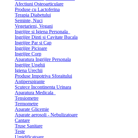
Afectiuni Osteoarticulare
Produse cu Lactoferina
Terapia Diabetului
Seminte, Nuci
Vegetarieni, Vegani
Ingrijire si Igiena Personala
Ingrijire Dinti si Cavitate Bucala
Ingrijire Par si Cap
Ingrijire Picioare
Ingrijire Corp
Aparatura Ingrijire Personala
Ingrijire Unghii
Igiena Urechii
Produse Impotriva Sforaitului
Antiperspirante
Scutece Incontinenta Urinara
Aparatura Medicala
Tensiometre
Termometre
Aparate Glicemie
Aparate aerosoli - Nebulizatoare
Cantare
Truse Sanitare
Teste
Umidificatoare