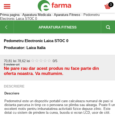
0
Prima pagina
-
Aparatura Medicala
-
Aparatura Fitness
- Pedometru
Electronic Laica STOC 0
APARATURA FITNESS
Pedometru Electronic Laica STOC 0
Producator:
Laica Italia
70,81
lei
78,62 lei
0
/5
0
review-uri
Ne pare rau dar acest produs nu face parte din
oferta noastra. Va multumim.
DESCRIERE
Descriere
Pedometrul este un dispozitiv portabil care calculeaza numarul de pasi si
distanta parcursa in timp ce o persoana se plimba sau alearga. Poate fi un
excelent motiv pentru imbunatatirea activitatii fizice depuse zilnic. Este
dotat cu sistem de prindere la curea, busola si ecran LCD, usor de citit.