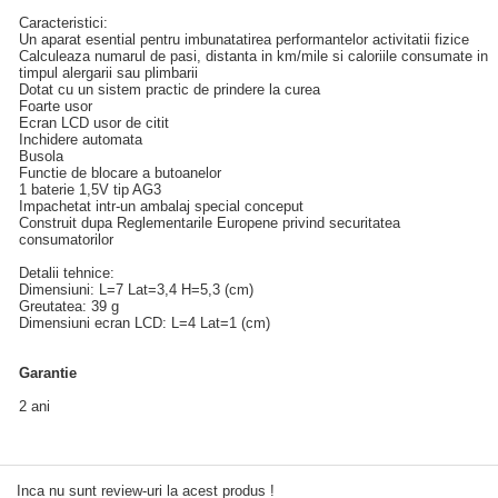
Caracteristici:
Un aparat esential pentru imbunatatirea performantelor activitatii fizice
Calculeaza numarul de pasi, distanta in km/mile si caloriile consumate in
timpul alergarii sau plimbarii
Dotat cu un sistem practic de prindere la curea
Foarte usor
Ecran LCD usor de citit
Inchidere automata
Busola
Functie de blocare a butoanelor
1 baterie 1,5V tip AG3
Impachetat intr-un ambalaj special conceput
Construit dupa Reglementarile Europene privind securitatea
consumatorilor
Detalii tehnice:
Dimensiuni: L=7 Lat=3,4 H=5,3 (cm)
Greutatea: 39 g
Dimensiuni ecran LCD: L=4 Lat=1 (cm)
Garantie
2 ani
Inca nu sunt review-uri la acest produs !