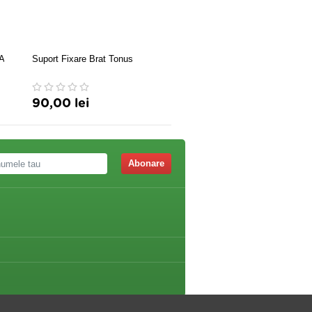
A
Suport Fixare Brat Tonus
Orteza de umăr-cot incheiet
mâinii Triamed
90,00 lei
223,50 lei
Abonare