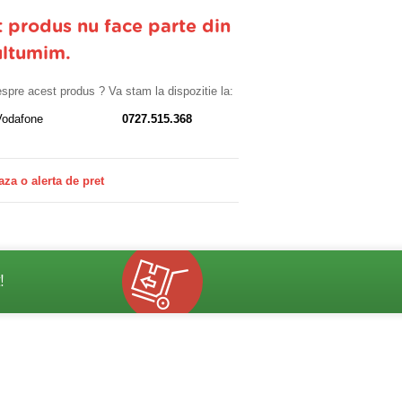
t produs nu face parte din
ultumim.
despre acest produs ? Va stam la dispozitie la:
Vodafone
0727.515.368
aza o alerta de pret
!