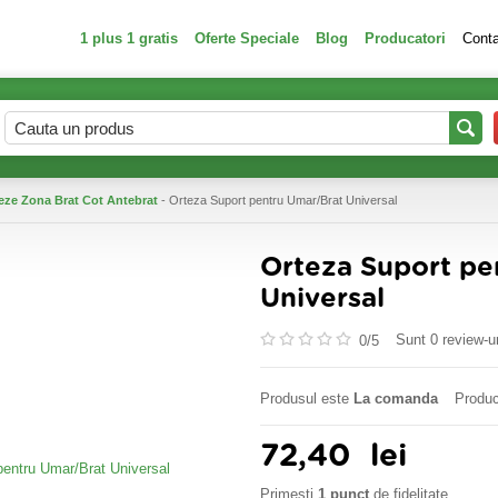
1 plus 1 gratis
Oferte Speciale
Blog
Producatori
Cont
eze Zona Brat Cot Antebrat
- Orteza Suport pentru Umar/Brat Universal
Orteza Suport pe
Universal
Sunt 0 review-ur
0/
5
Produsul este
La comanda
Produc
72,40
lei
Primesti
1 punct
de fidelitate