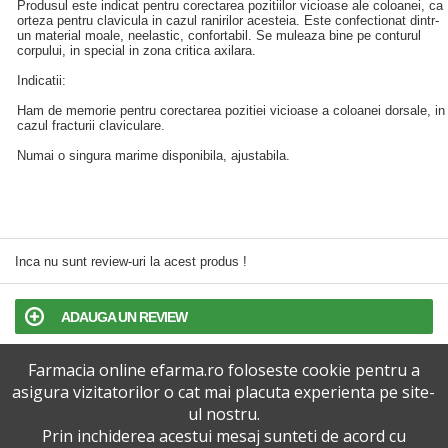
Produsul este indicat pentru corectarea pozitiilor vicioase ale coloanei, ca
orteza pentru clavicula in cazul ranirilor acesteia. Este confectionat dintr-
un material moale, neelastic, confortabil. Se muleaza bine pe conturul
corpului, in special in zona critica axilara.
Indicatii:
Ham de memorie pentru corectarea pozitiei vicioase a coloanei dorsale, in
cazul fracturii claviculare.
Numai o singura marime disponibila, ajustabila.
Inca nu sunt review-uri la acest produs !
ADAUGA UN REVIEW
Farmacia online efarma.ro foloseste cookie pentru a
TERMENI SI CONDITII
asigura vizitatorilor o cat mai placuta experienta pe site-
ul nostru.
POLITICA DE CONFIDENTIALITATE
Prin inchiderea acestui mesaj sunteti de acord cu