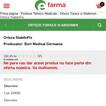
0
Prima pagina
-
Produse Tehnico Medicale
-
Orteze Torace si Abdomen
-
Orteza StabiloFix
ORTEZE TORACE SI ABDOMEN
Orteza StabiloFix
Producator:
Bort Medical Germania
194,40
lei
0
/5
0
review-uri
Ne pare rau dar acest produs nu face parte din
oferta noastra. Va multumim.
DESCRIERE
Descriere
Cod 104600
Descriere: