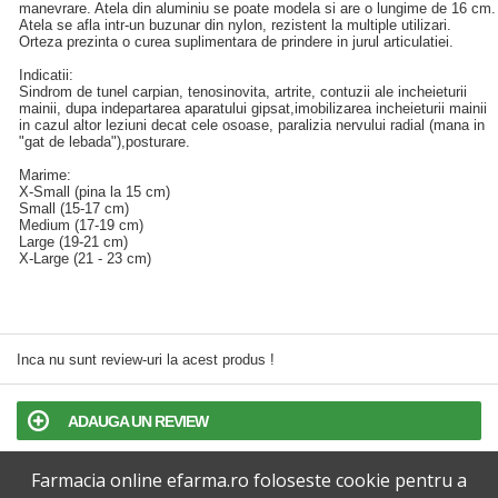
manevrare. Atela din aluminiu se poate modela si are o lungime de 16 cm.
Atela se afla intr-un buzunar din nylon, rezistent la multiple utilizari.
Orteza prezinta o curea suplimentara de prindere in jurul articulatiei.
Indicatii:
Sindrom de tunel carpian, tenosinovita, artrite, contuzii ale incheieturii
mainii, dupa indepartarea aparatului gipsat,imobilizarea incheieturii mainii
in cazul altor leziuni decat cele osoase, paralizia nervului radial (mana in
"gat de lebada"),posturare.
Marime:
X-Small (pina la 15 cm)
Small (15-17 cm)
Medium (17-19 cm)
Large (19-21 cm)
X-Large (21 - 23 cm)
Inca nu sunt review-uri la acest produs !
ADAUGA UN REVIEW
Farmacia online efarma.ro foloseste cookie pentru a
TERMENI SI CONDITII