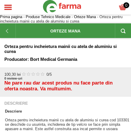
0
Prima pagina
-
Produse Tehnico Medicale
-
Orteze Mana
- Orteza pentru
incheietura mainii cu atela de aluminiu si curea
ORTEZE MANA
Orteza pentru incheietura mainii cu atela de aluminiu si
curea
Producator:
Bort Medical Germania
100,30
lei
0
/5
0
review-uri
Ne pare rau dar acest produs nu face parte din
oferta noastra. Va multumim.
DESCRIERE
Descriere
Orteza pentru incheietura mainii cu atela de aluminiu si curea cod 103301
se deschide cu usurinta, inchiderea de tip velcro se face prin simpla
apasare a mainii. Este astfel construita asa incat permite o usoara