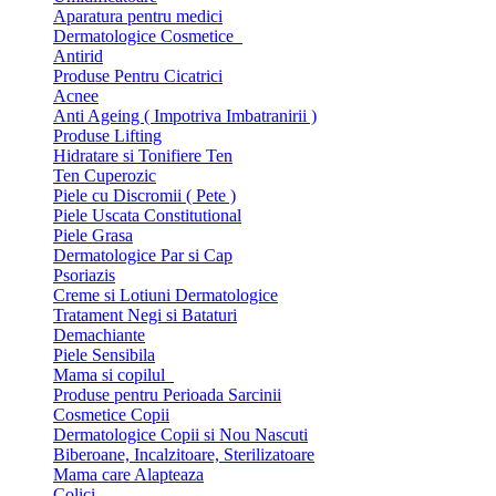
Aparatura pentru medici
Dermatologice Cosmetice
Antirid
Produse Pentru Cicatrici
Acnee
Anti Ageing ( Impotriva Imbatranirii )
Produse Lifting
Hidratare si Tonifiere Ten
Ten Cuperozic
Piele cu Discromii ( Pete )
Piele Uscata Constitutional
Piele Grasa
Dermatologice Par si Cap
Psoriazis
Creme si Lotiuni Dermatologice
Tratament Negi si Bataturi
Demachiante
Piele Sensibila
Mama si copilul
Produse pentru Perioada Sarcinii
Cosmetice Copii
Dermatologice Copii si Nou Nascuti
Biberoane, Incalzitoare, Sterilizatoare
Mama care Alapteaza
Colici