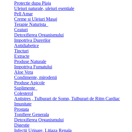
Protectie dupa Plaja
Uleiuri naturale, uleiuri esentiale
Pell Amar
Creme si Uleiuri Masaj
Terapie Naturista
Ceaiuri
Detoxifierea Organismului
Impotriva Durerilor
Antidiabetice
Tincturi
Extracte
Produse Naturale
Impotriva Fumatului
Aloe Vera
Condimente, mirodenii
Produse Apicole
Suplimente
Colesterol
Antistres , Tulburari de Somn, Tulburari de Ritm Cardiac
Imunitate
Prostata
Tonifiere Generala
Detoxifierea Organismului
Digestie
Infectii Urinare, Litiaza Renala