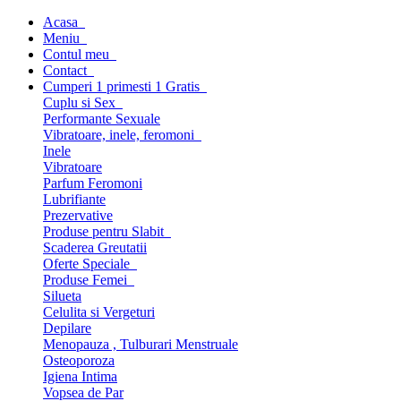
Acasa
Meniu
Contul meu
Contact
Cumperi 1 primesti 1 Gratis
Cuplu si Sex
Performante Sexuale
Vibratoare, inele, feromoni
Inele
Vibratoare
Parfum Feromoni
Lubrifiante
Prezervative
Produse pentru Slabit
Scaderea Greutatii
Oferte Speciale
Produse Femei
Silueta
Celulita si Vergeturi
Depilare
Menopauza , Tulburari Menstruale
Osteoporoza
Igiena Intima
Vopsea de Par