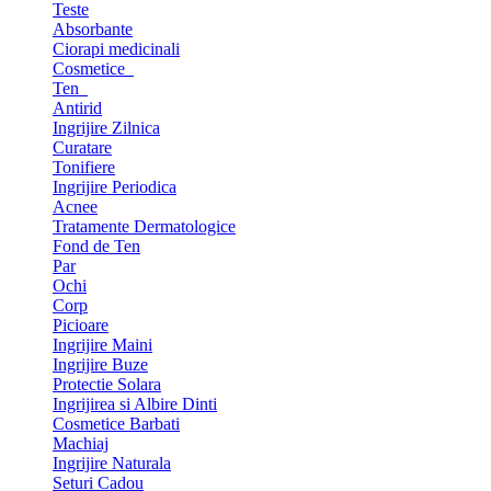
Teste
Absorbante
Ciorapi medicinali
Cosmetice
Ten
Antirid
Ingrijire Zilnica
Curatare
Tonifiere
Ingrijire Periodica
Acnee
Tratamente Dermatologice
Fond de Ten
Par
Ochi
Corp
Picioare
Ingrijire Maini
Ingrijire Buze
Protectie Solara
Ingrijirea si Albire Dinti
Cosmetice Barbati
Machiaj
Ingrijire Naturala
Seturi Cadou