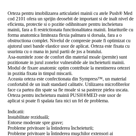
Orteza pentru imobilizarea articulatiei mainii cu atele Push® Med
cod 2101 ofera un sprijin deosebit de important si de inalt nivel de
eficienta, protectie si o pozitie odihnitoare pentru incheietura
mainii, fara a fi restrictionata functionalitatea mainii. Intariturile cu
forma anatomica limiteaza flexia palmara si dorsala, fara a o
obstructiona complet. Nivelul de compresie poate fi optimizat cu
ajutorul unei bande elastice usor de aplicat. Orteza este fixata cu
usurinta cu o mana in jurul partii de jos a bratului.
Asa-numitele zone de confort din material moale (pernite) sunt
pozitionate in jurul zonelor vulnerabile ale incheieturii mainii.
Modul de fixare anatomic optim contribuie la mentinerea ortezei
in pozitia fixata in timpul miscarii.
Aceasta orteza este confectionata din Sympress™, un material
confortabil de un inalt standard calitativ. Utilizarea microfibrelor
face ca partea din spate sa fie moale si sa pastreze pielea uscata.
Orteza pentru incheietura mainii PUSH®MED este usor de
aplicat si poate fi spalata fara nici un fel de problema.
Indicatii:
Instabilitate reziduală;
Entorse moderate spre grave;
Probleme privitoare la întinderea încheieturii;
Probleme privitoare la întinderea muşchilor extensori ai