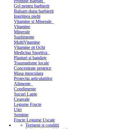
Produse Barbati
Gel pentru barbierit
Balsam dupa barbierit
Ingrijirea pielii
Vitamine si Minerale
Vitamine
Minerale
Suplimente
MultiVitamine
Vitamine pt Ochi
Medicina Sportiva
Plasturi si bandaje
Traumatisme locale
Concentrate proteice
Masa musculara
Protectia articulatiilor
Alimente
Condimente
Sucuri Lapte
Ceareale
Legume Fructe
Ulei
Seminte
Fructe Legume Uscate
Termeni si conditii