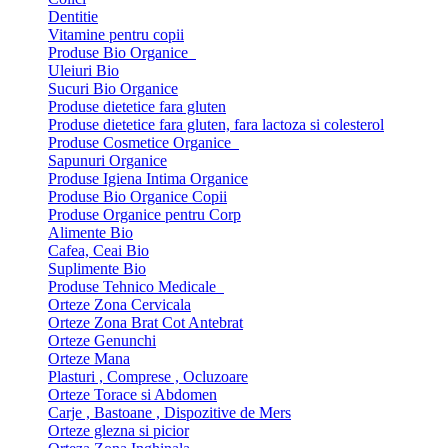
Dentitie
Vitamine pentru copii
Produse Bio Organice
Uleiuri Bio
Sucuri Bio Organice
Produse dietetice fara gluten
Produse dietetice fara gluten, fara lactoza si colesterol
Produse Cosmetice Organice
Sapunuri Organice
Produse Igiena Intima Organice
Produse Bio Organice Copii
Produse Organice pentru Corp
Alimente Bio
Cafea, Ceai Bio
Suplimente Bio
Produse Tehnico Medicale
Orteze Zona Cervicala
Orteze Zona Brat Cot Antebrat
Orteze Genunchi
Orteze Mana
Plasturi , Comprese , Ocluzoare
Orteze Torace si Abdomen
Carje , Bastoane , Dispozitive de Mers
Orteze glezna si picior