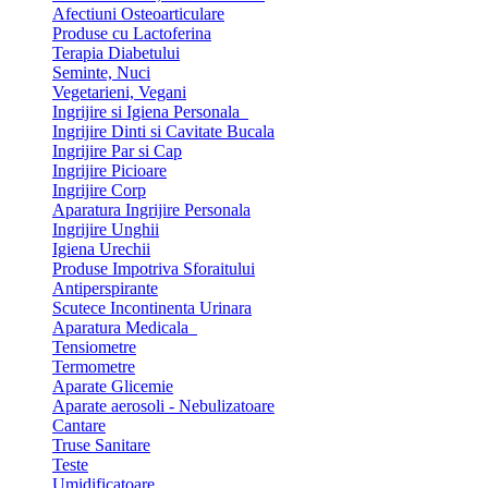
Afectiuni Osteoarticulare
Produse cu Lactoferina
Terapia Diabetului
Seminte, Nuci
Vegetarieni, Vegani
Ingrijire si Igiena Personala
Ingrijire Dinti si Cavitate Bucala
Ingrijire Par si Cap
Ingrijire Picioare
Ingrijire Corp
Aparatura Ingrijire Personala
Ingrijire Unghii
Igiena Urechii
Produse Impotriva Sforaitului
Antiperspirante
Scutece Incontinenta Urinara
Aparatura Medicala
Tensiometre
Termometre
Aparate Glicemie
Aparate aerosoli - Nebulizatoare
Cantare
Truse Sanitare
Teste
Umidificatoare