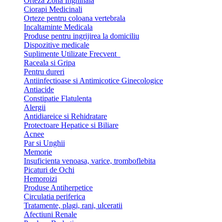
Orteza Zona Inghinala
Ciorapi Medicinali
Orteze pentru coloana vertebrala
Incaltaminte Medicala
Produse pentru ingrijirea la domiciliu
Dispozitive medicale
Suplimente Utilizate Frecvent
Raceala si Gripa
Pentru dureri
Antiinfectioase si Antimicotice Ginecologice
Antiacide
Constipatie Flatulenta
Alergii
Antidiareice si Rehidratare
Protectoare Hepatice si Biliare
Acnee
Par si Unghii
Memorie
Insuficienta venoasa, varice, tromboflebita
Picaturi de Ochi
Hemoroizi
Produse Antiherpetice
Circulatia periferica
Tratamente, plagi, rani, ulceratii
Afectiuni Renale