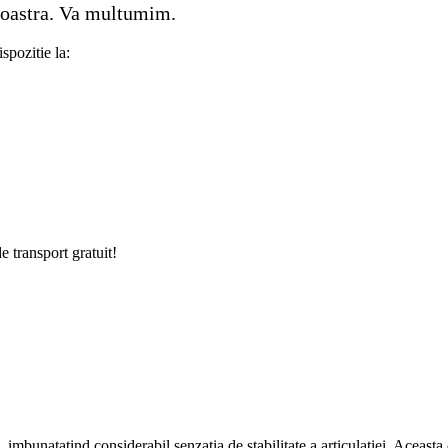
 noastra. Va multumim.
spozitie la:
e transport gratuit!
bunatatind considerabil senzatia de stabilitate a articulatiei. Aceasta