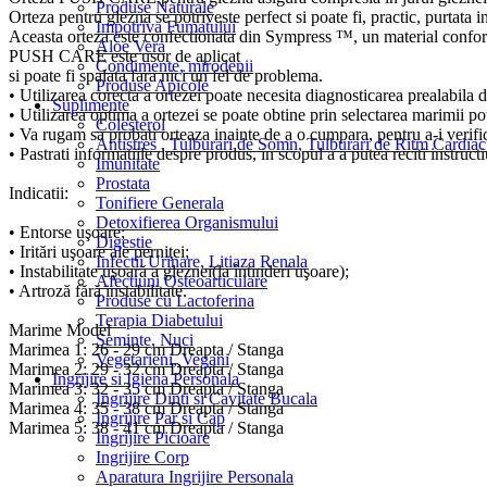
Produse Naturale
Orteza pentru glezna se potriveste perfect si poate fi, practic, purtata 
Impotriva Fumatului
Aceasta orteza este confectionata din Sympress ™, un material confortabi
Aloe Vera
PUSH CARE este usor de aplicat
Condimente, mirodenii
si poate fi spalata fara nici un fel de problema.
Produse Apicole
• Utilizarea corecta a ortezei poate necesita diagnosticarea prealabila 
Suplimente
• Utilizarea optima a ortezei se poate obtine prin selectarea marimii pot
Colesterol
• Va rugam sa probati orteaza inainte de a o cumpara, pentru a-i verif
Antistres , Tulburari de Somn, Tulburari de Ritm Cardiac
• Pastrati informatiile despre produs, in scopul a a putea reciti instructiu
Imunitate
Prostata
Indicatii:
Tonifiere Generala
Detoxifierea Organismului
• Entorse uşoare;
Digestie
• Iritări uşoare ale perniţei;
Infectii Urinare, Litiaza Renala
• Instabilitate uşoară a gleznei(la întinderi uşoare);
Afectiuni Osteoarticulare
• Artroză fără instabilitate.
Produse cu Lactoferina
Terapia Diabetului
Marime Model
Seminte, Nuci
Marimea 1: 26 - 29 cm Dreapta / Stanga
Vegetarieni, Vegani
Marimea 2: 29 - 32 cm Dreapta / Stanga
Ingrijire si Igiena Personala
Marimea 3: 32 - 35 cm Dreapta / Stanga
Ingrijire Dinti si Cavitate Bucala
Marimea 4: 35 - 38 cm Dreapta / Stanga
Ingrijire Par si Cap
Marimea 5: 38 - 41 cm Dreapta / Stanga
Ingrijire Picioare
Ingrijire Corp
Aparatura Ingrijire Personala