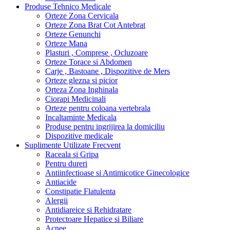
Produse Tehnico Medicale
Orteze Zona Cervicala
Orteze Zona Brat Cot Antebrat
Orteze Genunchi
Orteze Mana
Plasturi , Comprese , Ocluzoare
Orteze Torace si Abdomen
Carje , Bastoane , Dispozitive de Mers
Orteze glezna si picior
Orteza Zona Inghinala
Ciorapi Medicinali
Orteze pentru coloana vertebrala
Incaltaminte Medicala
Produse pentru ingrijirea la domiciliu
Dispozitive medicale
Suplimente Utilizate Frecvent
Raceala si Gripa
Pentru dureri
Antiinfectioase si Antimicotice Ginecologice
Antiacide
Constipatie Flatulenta
Alergii
Antidiareice si Rehidratare
Protectoare Hepatice si Biliare
Acnee