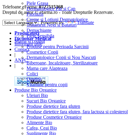
Piele Grasa
Telefoane eFarma:
0727515368
Dermatologice Par si Cap
Dreptul de autor © efarma.ro - Toate Drepturile Rezervate.
Psoriazis
Creme si Lotiuni Dermatologice
Powered by
Translate
Tratament Negi si Bataturi
Demachiante
Producatori
Piele Sensibila
Dictionar Medical
Mama si copilul
Informatii utile
Produse pentru Perioada Sarcinii
Contact
Cosmetice Copii
|
Dermatologice Copii si Nou Nascuti
ANPC
Biberoane, Incalzitoare, Sterilizatoare
|
Mama care Alapteaza
Colici
Dentitie
Vitamine pentru copii
Produse Bio Organice
Uleiuri Bio
Sucuri Bio Organice
Produse dietetice fara gluten
Produse dietetice fara gluten, fara lactoza si colesterol
Produse Cosmetice Organice
Alimente Bio
Cafea, Ceai Bio
Suplimente Bio