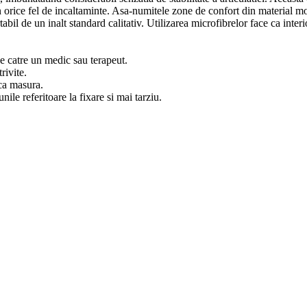
in orice fel de incaltaminte. Asa-numitele zone de confort din material mo
l de un inalt standard calitativ. Utilizarea microfibrelor face ca interi
de catre un medic sau terapeut.
rivite.
ica masura.
nile referitoare la fixare si mai tarziu.