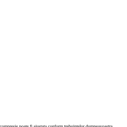
 compresie poate fi ajustata conform trebuintelor dumneavoastra.