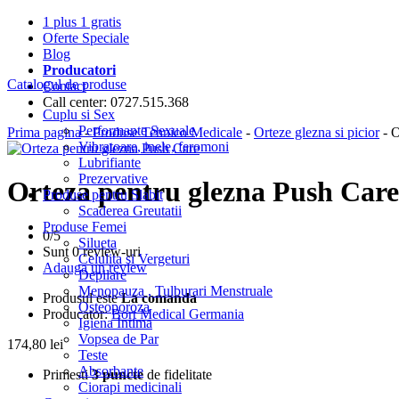
1 plus 1 gratis
Oferte Speciale
Blog
Producatori
Catalogul de produse
Contact
Call center: 0727.515.368
Cuplu si Sex
Performante Sexuale
Prima pagina
-
Produse Tehnico Medicale
-
Orteze glezna si picior
- O
Vibratoare, inele, feromoni
Lubrifiante
Prezervative
Orteza pentru glezna Push Care
Produse pentru Slabit
Scaderea Greutatii
Produse Femei
0/
5
Silueta
Sunt 0 review-uri
Celulita si Vergeturi
Adauga un review
Depilare
Menopauza , Tulburari Menstruale
Produsul este
La comanda
Osteoporoza
Producator:
Bort Medical Germania
Igiena Intima
Vopsea de Par
174,80
lei
Teste
Absorbante
Primesti
3 puncte
de fidelitate
Ciorapi medicinali