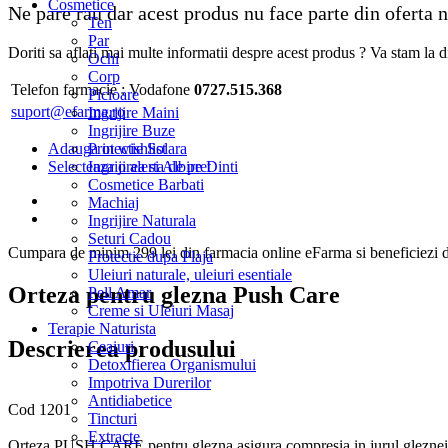
Cosmetice
Ne pare rau dar acest produs nu face parte din oferta
Ten
Par
Doriti sa aflati mai multe informatii despre acest produs ? Va stam la di
Ochi
Corp
Telefon farmacie :
Vodafone
0727.515.368
Picioare
suport@efarma.ro
Ingrijire Maini
Ingrijire Buze
Adauga in wishlist
Protectie Solara
Selecteaza o alerta de pret
Ingrijirea si Albire Dinti
Cosmetice Barbati
Machiaj
Ingrijire Naturala
Seturi Cadou
Cumpara de minim 299 lei
din farmacia online eFarma si beneficiezi d
Protectie dupa Plaja
Uleiuri naturale, uleiuri esentiale
Orteza pentru glezna Push Care
Pell Amar
Creme si Uleiuri Masaj
Terapie Naturista
Descrierea produsului
Ceaiuri
Detoxifierea Organismului
Impotriva Durerilor
Antidiabetice
Cod 1201
Tincturi
Extracte
Orteza PUSH CARE pentru glezna asigura compresia in jurul gleznei, im