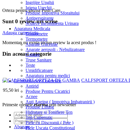
Ingrijire Unghii
Igiena Urechii
Orteza pentru glezna Push Care.
Produse Impotriva Sforaitului
Antiperspirante
Sunt 0 review-uri scrise
Scutece Incontinenta Urinara
Aparatura Medicala
Adauga comentariu
Tensiometre
Termometre
Momentan nu exista niciun review la acest produs !
Aparate Glicemie
Aparate aerosoli - Nebulizatoare
Din aceeasi categorie
Cantare
Truse Sanitare
Teste
Umidificatoare
Aparatura pentru medici
ce
CALFSPORT ORTEZA
Dermatologice Cosmetice
Antirid
95,50 lei
Produse Pentru Cicatrici
Acnee
Anti Ageing ( Impotriva Imbatranirii )
Primeste ofertele
efarma
prin newsletter
Produse Lifting
Hidratare si Tonifiere Ten
Ten Cuperozic
Piele cu Discromii ( Pete )
Abonare
Piele Uscata Constitutional