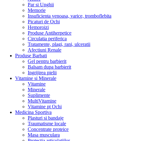
Par si Unghii
Memorie
Insuficienta venoasa, varice, tromboflebita
Picaturi de Ochi
Hemoroizi
Produse Antiherpetice
Circulatia periferica
Tratamente, plagi, rani, ulceratii
Afectiuni Renale
Produse Barbati
Gel pentru barbierit
Balsam dupa barbierit
Ingrijirea pielii
Vitamine si Minerale
Vitamine
Minerale
Suplimente
MultiVitamine
Vitamine pt Ochi
Medicina Sportiva
Plasturi si bandaje
Traumatisme locale
Concentrate proteice
Masa musculara
Protectia articulatiilor