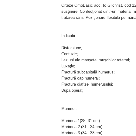
Orteze OmoBasic acc. to Gilchrist, cod 121
susţinere. Confecţionat dintr-un material 
tratarea rănii. Poziţionare flexibilă pe mână
Indicatii :
Distorsiune;
Contuzie;
Leziuni ale manşetei muşchilor rotatori;
Luxaţie;
Fractură subcapitală humerus;
Fractură cap humeral;
Fractura diafizei humerusului;
După operaţii.
Marime :
Marimea 1(28- 31 cm)
Marimea 2 (31 - 34 cm)
Marimea 3 (34 - 38 cm)