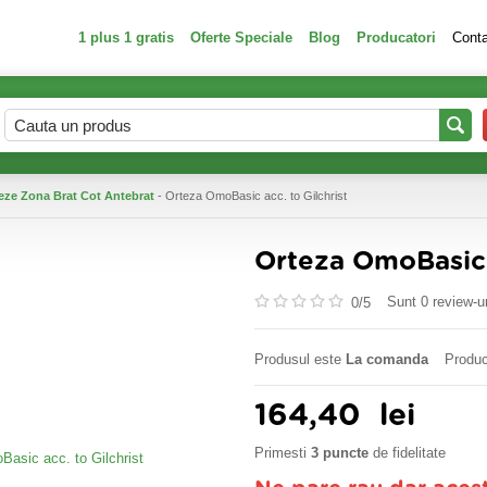
1 plus 1 gratis
Oferte Speciale
Blog
Producatori
Cont
eze Zona Brat Cot Antebrat
- Orteza OmoBasic acc. to Gilchrist
Orteza OmoBasic a
Sunt 0 review-ur
0/
5
Produsul este
La comanda
Produc
164,40
lei
Primesti
3 puncte
de fidelitate