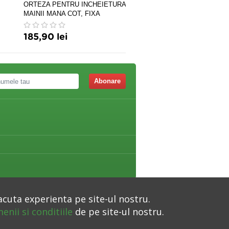
ORTEZA PENTRU INCHEIETURA
ELBI PREMIUM PLUS Orte
MAINII MANA COT, FIXA
cot pentru epicondilită
185,90 lei
82,90 lei
Abonare
acuta experienta pe site-ul nostru.
enii si conditiile
de pe site-ul nostru.