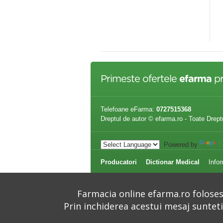
eză de umăr cot încheietura
Orteză de cot cu suport elastic
nii mână fixă
ELBISPORT AKTIV
8,00 lei
93,50 lei
Primeste ofertele
efarma
pr
Telefoane eFarma:
0727515368
Dreptul de autor © efarma.ro - Toate Drept
Powered by
T
Producatori
Dictionar Medical
Infor
Farmacia online efarma.ro folosest
Prin inchiderea acestui mesaj suntet