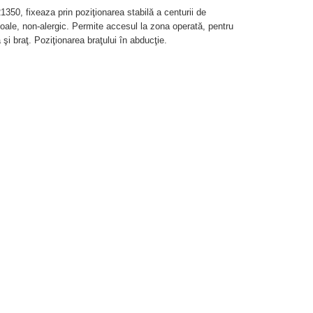
350, fixeaza prin poziţionarea stabilă a centurii de
moale, non-alergic. Permite accesul la zona operată, pentru
 şi braţ. Poziţionarea braţului în abducţie.