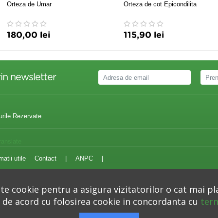
Orteza de Umar
Orteza de cot Epicondilita
180,00 lei
115,90 lei
in newsletter
urile Rezervate.
ranslate
matii utile
Contact
|
ANPC
|
e cookie pentru a asigura vizitatorilor o cat mai pl
i de acord cu folosirea cookie in concordanta cu
term
Autoritatea Nationala pentru Protectia Consumatorilor –
anpc.ro