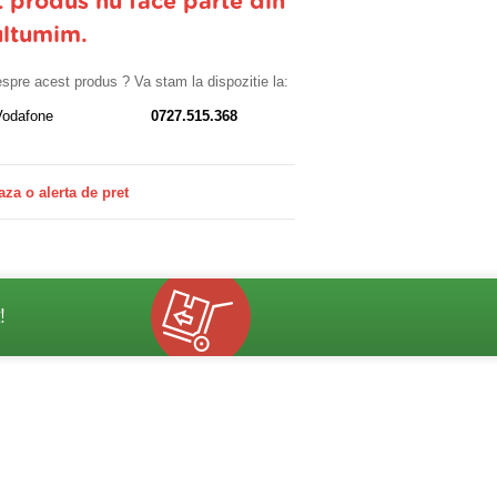
t produs nu face parte din
ultumim.
despre acest produs ? Va stam la dispozitie la:
Vodafone
0727.515.368
aza o alerta de pret
!