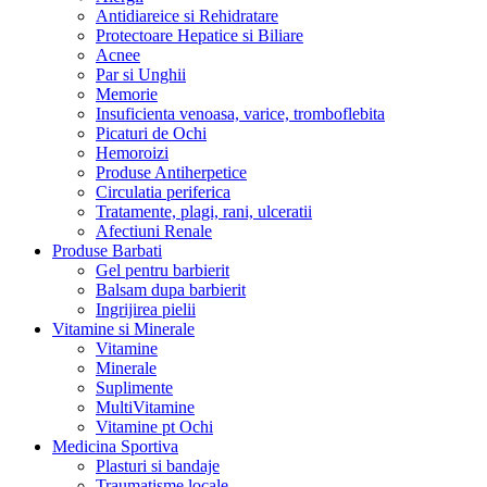
Antidiareice si Rehidratare
Protectoare Hepatice si Biliare
Acnee
Par si Unghii
Memorie
Insuficienta venoasa, varice, tromboflebita
Picaturi de Ochi
Hemoroizi
Produse Antiherpetice
Circulatia periferica
Tratamente, plagi, rani, ulceratii
Afectiuni Renale
Produse Barbati
Gel pentru barbierit
Balsam dupa barbierit
Ingrijirea pielii
Vitamine si Minerale
Vitamine
Minerale
Suplimente
MultiVitamine
Vitamine pt Ochi
Medicina Sportiva
Plasturi si bandaje
Traumatisme locale