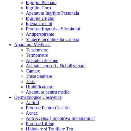
Ingrijire Picioare
Ingrijire Corp
Aparatura Ingrijire Personala
Ingrijire Unghii
Igiena Urechii
Produse Impotriva Sforaitului
Antiperspirante
Scutece Incontinenta Urinara
Aparatura Medicala
Tensiometre
Termometre
Aparate Glicemie
Aparate aerosoli - Nebulizatoare
Cantare
Truse Sanitare
Teste
Umidificatoare
Aparatura pentru medici
Dermatologice Cosmetice
Antirid
Produse Pentru Cicatrici
Acnee
Anti Ageing ( Impotriva Imbatranirii )
Produse Lifting
Hidratare si Tonifiere Ten