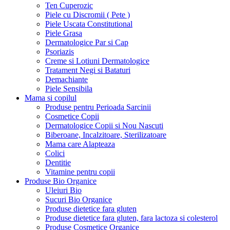
Ten Cuperozic
Piele cu Discromii ( Pete )
Piele Uscata Constitutional
Piele Grasa
Dermatologice Par si Cap
Psoriazis
Creme si Lotiuni Dermatologice
Tratament Negi si Bataturi
Demachiante
Piele Sensibila
Mama si copilul
Produse pentru Perioada Sarcinii
Cosmetice Copii
Dermatologice Copii si Nou Nascuti
Biberoane, Incalzitoare, Sterilizatoare
Mama care Alapteaza
Colici
Dentitie
Vitamine pentru copii
Produse Bio Organice
Uleiuri Bio
Sucuri Bio Organice
Produse dietetice fara gluten
Produse dietetice fara gluten, fara lactoza si colesterol
Produse Cosmetice Organice