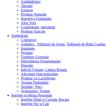
Antidiabetice
Tincturi
Extracte
Produse Naturale
Impotriva Fumatului
Aloe Vera
Condimente, mirodenii
Produse Apicole
Suplimente
Colesterol
Antistres , Tulburari de Somn, Tulburari de Ritm Cardiac
Imunitate
Prostata
Tonifiere Generala
Detoxifierea Organismului
Digestie
Infectii Urinare, Litiaza Renala
Afectiuni Osteoarticulare
Produse cu Lactoferina
Terapia Diabetului
Seminte, Nuci
Vegetarieni, Vegani
Ingrijire si Igiena Personala
Ingrijire Dinti si Cavitate Bucala
Ingrijire Par si Cap