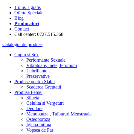
1 plus 1 gratis
Oferte Speciale
Blog
Producatori
Contact
Call center: 0727.515.368
Catalogul de produse
Cuplu si Sex
Performante Sexuale
Vibratoare, inele, feromoni
Lubrifiante
Prezervative
Produse pentru Slabit
Scaderea Greutatii
Produse Femei
Silueta
Celulita si Vergeturi
Depilare
Menopauza , Tulburari Menstruale
Osteoporoza
Igiena Intima
Vopsea de Par