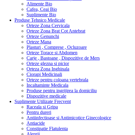
Alimente Bio
Cafea, Ceai Bio
Suplimente Bio
Produse Tehnico Medicale
Orteze Zona Cervicala
Orteze Zona Brat Cot Antebrat
Orteze Genunchi
Orteze Mana
Plasturi , Comprese , Ocluzoare
Orteze Torace si Abdomen
Carje , Bastoane , Dispozitive de Mers
Orteze glezna si picior
Orteza Zona Inghinala
Ciorapi Medicinali
Orteze pentru coloana vertebrala
Incaltaminte Medicala
Produse pentru ingrijirea la domiciliu
Dispozitive medicale
Suplimente Utilizate Frecvent
Raceala si Gripa
Pentru dureri
Antiinfectioase si Antimicotice Ginecologice
Antiacide
Constipatie Flatulenta
Alergii