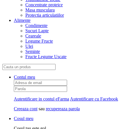
Concentrate proteice
Masa musculara
Protectia articulatiilor
Alimente
Condimente
Sucuri Lapte
Ceareale
Legume Fructe
Ulei
Seminte
Fructe Legume Uscate
Contul meu
Autentificare in contul eFarma
Autentificare cu Facebook
Creeaza cont
sau
recupereaza parola
Cosul meu
Cosul tau este gol