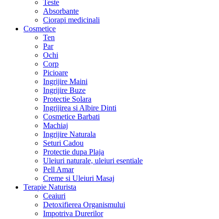
Teste
Absorbante
Ciorapi medicinali
Cosmetice
Ten
Par
Ochi
Corp
Picioare
Ingrijire Maini
Ingrijire Buze
Protectie Solara
Ingrijirea si Albire Dinti
Cosmetice Barbati
Machiaj
Ingrijire Naturala
Seturi Cadou
Protectie dupa Plaja
Uleiuri naturale, uleiuri esentiale
Pell Amar
Creme si Uleiuri Masaj
Terapie Naturista
Ceaiuri
Detoxifierea Organismului
Impotriva Durerilor