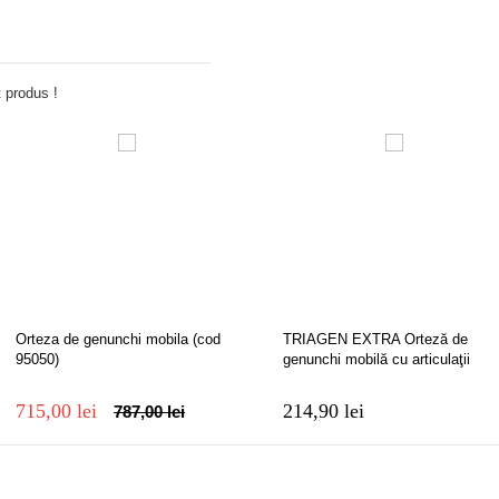
Adauga comentariu
 produs !
Orteza de genunchi mobila (cod
TRIAGEN EXTRA Orteză de
95050)
genunchi mobilă cu articulaţii
reglabile
715,00 lei
214,90 lei
787,00 lei