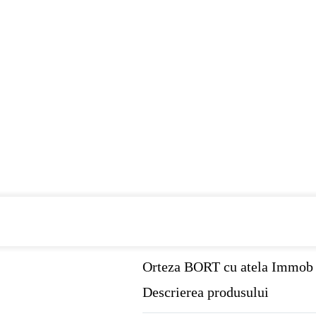
Cumpara de minim 299 lei
din farmaci
Orteza BORT cu atela Immob s
Descrierea produsului