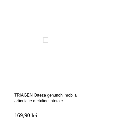
TRIAGEN Orteza genunchi mobila
Orteza de genunchi mobila 
articulatie metalice laterale
TL15)
169,90 lei
990,00 lei