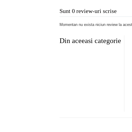
Sunt 0 review-uri scrise
Momentan nu exista niciun review la acest
Din aceeasi categorie
NU MOBIL Orteza genunchi
Orteza de genunchi mobila (cod
ila cu suport patelar
TL09)
3,90 lei
110,00 lei