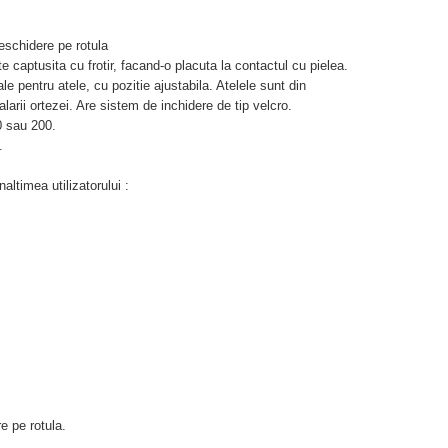
schidere pe rotula
e captusita cu frotir, facand-o placuta la contactul cu pielea.
e pentru atele, cu pozitie ajustabila. Atelele sunt din
alarii ortezei. Are sistem de inchidere de tip velcro.
0 sau 200.
.
altimea utilizatorului :
 pe rotula.