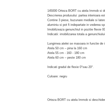
145000 Orteza BORT cu atela Immob si de
Descrierea produsului: partea interioara est
Contine 3 piese, buzunare mediale si lateral
aluminiu si pot fi indepartate in vederea sp
Imobilizeaza genunchiul in pozitie flexie 0
Indicatii: imobilizarea totala a genunchiului
Lungimea atelei se masoara in functie de in
Atela 50 cm – pina la 160 cm
Atela 55 cm - 160 - 180 cm
Atela 60 cm – peste 180 cm
Indicati gradul de flexie 0°sau 20°.
Culoare: negru
Orteza BORT cu atela Immob si deschidere