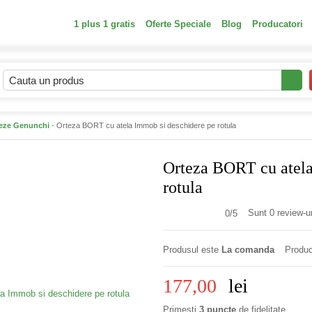
1 plus 1 gratis
Oferte Speciale
Blog
Producatori
eze Genunchi
- Orteza BORT cu atela Immob si deschidere pe rotula
Orteza BORT cu atela
rotula
Sunt 0 review-ur
0/
5
Produsul este
La comanda
Produc
177,00
lei
Primesti
3 puncte
de fidelitate