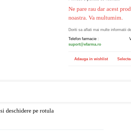
Ne pare rau dar acest prod
noastra. Va multumim.
Doriti sa aflati mai multe informatii 
Telefon farmacie :
suport@efarma.ro
Adauga in wishlist
Selecte
a online eFarma si beneficiezi de transport gratuit!
i deschidere pe rotula