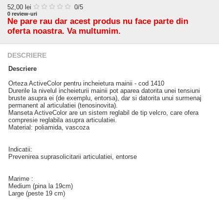
52,00
lei
0
/5
0
review-uri
Ne pare rau dar acest produs nu face parte din
oferta noastra. Va multumim.
DESCRIERE
Descriere
Orteza ActiveColor pentru incheietura mainii - cod 1410
Durerile la nivelul incheieturii mainii pot aparea datorita unei tensiuni
bruste asupra ei (de exemplu, entorsa), dar si datorita unui surmenaj
permanent al articulatiei (tenosinovita).
Manseta ActiveColor are un sistem reglabil de tip velcro, care ofera
compresie reglabila asupra articulatiei.
Material: poliamida, vascoza
Indicatii:
Prevenirea suprasolicitarii articulatiei, entorse
Marime :
Medium (pina la 19cm)
Large (peste 19 cm)