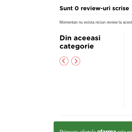
Sunt 0 review-uri scrise
Momentan nu exista niciun review la acest
Din aceeasi
categorie
TEZA PENTRU INCHEIETURA
TRIAROM ELBOW Orteză de cot
INII CARPOFIX FINGER
reglabilă
,00 lei
275,50 lei
Primeste ofertele
prin ne