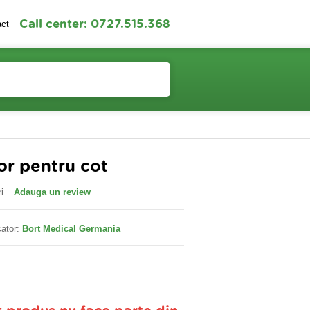
Call center: 0727.515.368
act
Contul meu
Cosul meu
or pentru cot
i
Adauga un review
ator:
Bort Medical Germania