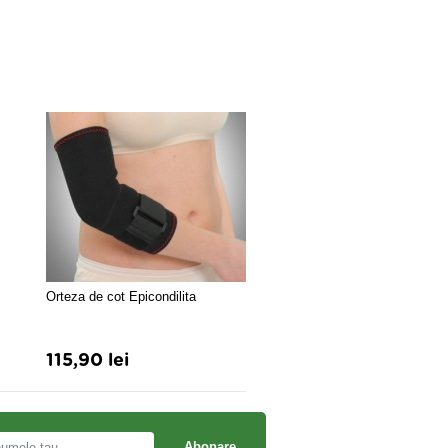
Orteza de cot Epicondilita
ORTEZA DE UMAR 218
115,90 lei
133,50 lei
Abonare