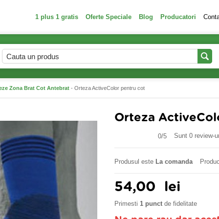
1 plus 1 gratis
Oferte Speciale
Blog
Producatori
Cont
eze Zona Brat Cot Antebrat
- Orteza ActiveColor pentru cot
Orteza ActiveCol
Sunt 0 review-ur
0/
5
Produsul este
La comanda
Produc
54,00
lei
Primesti
1 punct
de fidelitate