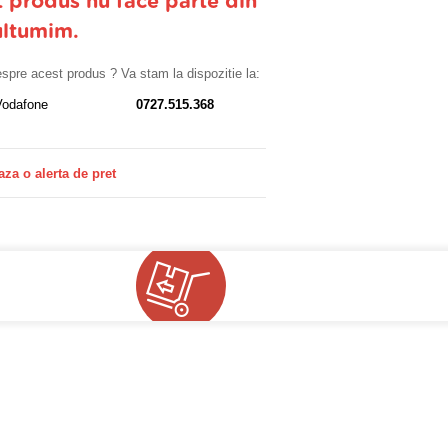
t produs nu face parte din
ultumim.
despre acest produs ? Va stam la dispozitie la:
Vodafone
0727.515.368
aza o alerta de pret