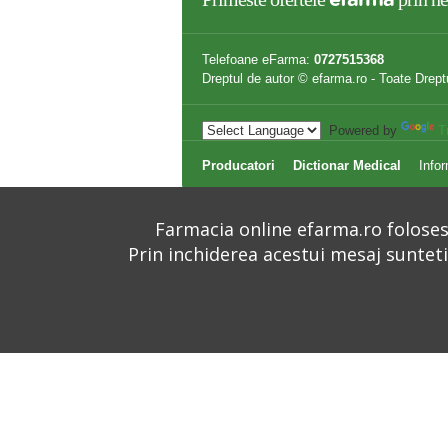
efarma
Telefoane eFarma:
0727515368
Dreptul de autor © efarma.ro - Toate Drept
Powered by
T
Producatori
Dictionar Medical
Infor
Farmacia online efarma.ro folosest
Prin inchiderea acestui mesaj suntet