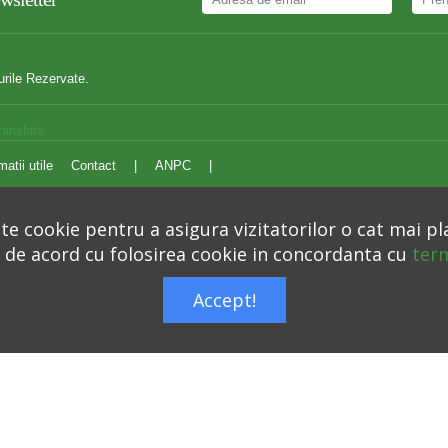
urile Rezervate.
ranslate
matii utile
Contact
|
ANPC
|
e cookie pentru a asigura vizitatorilor o cat mai pl
i de acord cu folosirea cookie in concordanta cu
term
Autoritatea Nationala pentru Protectia Consumatorilor –
anpc.ro
Accept!