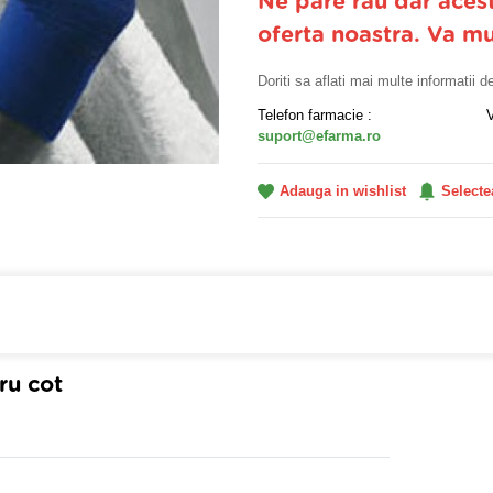
Ne pare rau dar aces
oferta noastra. Va m
Doriti sa aflati mai multe informatii 
Telefon farmacie :
suport@efarma.ro
Adauga in wishlist
Selecte
a online eFarma si beneficiezi de transport gratuit!
ru cot