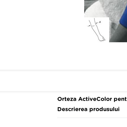
Cumpara de minim 299 lei
din farmaci
Orteza ActiveColor pent
Descrierea produsului