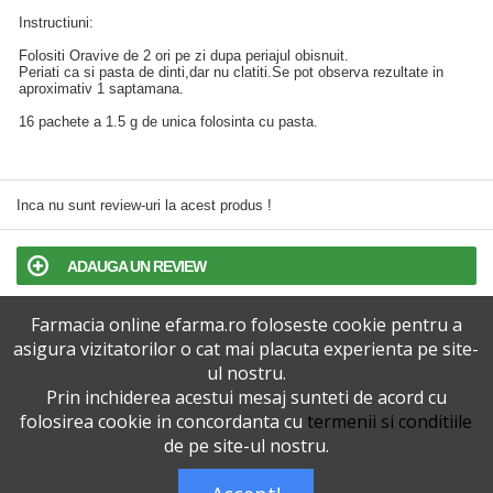
Instructiuni:
Folositi Oravive de 2 ori pe zi dupa periajul obisnuit.
Periati ca si pasta de dinti,dar nu clatiti.Se pot observa rezultate in
aproximativ 1 saptamana.
16 pachete a 1.5 g de unica folosinta cu pasta.
Inca nu sunt review-uri la acest produs !
ADAUGA UN REVIEW
Farmacia online efarma.ro foloseste cookie pentru a
TERMENI SI CONDITII
asigura vizitatorilor o cat mai placuta experienta pe site-
ul nostru.
POLITICA DE CONFIDENTIALITATE
Prin inchiderea acestui mesaj sunteti de acord cu
folosirea cookie in concordanta cu
termenii si conditiile
VERSIUNEA DESKTOP
de pe site-ul nostru.