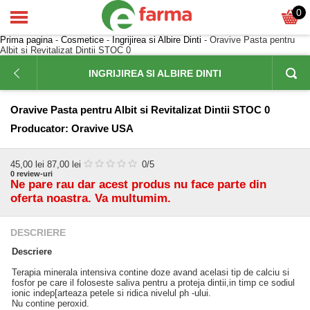
0
Prima pagina
-
Cosmetice
-
Ingrijirea si Albire Dinti
- Oravive Pasta pentru
Albit si Revitalizat Dintii STOC 0
INGRIJIREA SI ALBIRE DINTI
Oravive Pasta pentru Albit si Revitalizat Dintii STOC 0
Producator:
Oravive USA
45,00
lei
87,00 lei
0
/5
0
review-uri
Ne pare rau dar acest produs nu face parte din
oferta noastra. Va multumim.
DESCRIERE
Descriere
Terapia minerala intensiva contine doze avand acelasi tip de calciu si
fosfor pe care il foloseste saliva pentru a proteja dintii,in timp ce sodiul
ionic indep[arteaza petele si ridica nivelul ph -ului.
Nu contine peroxid.