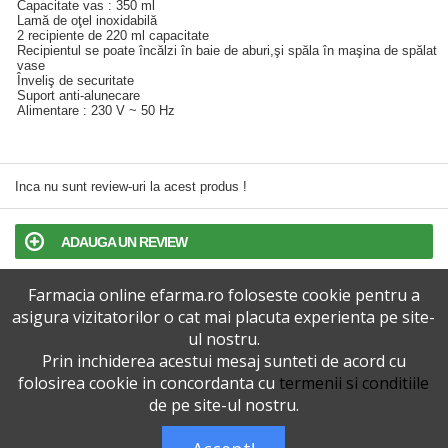
Capacitate vas : 350 ml
Lamă de oţel inoxidabilă
2 recipiente de 220 ml capacitate
Recipientul se poate încălzi în baie de aburi,şi spăla în maşina de spălat
vase
Înveliş de securitate
Suport anti-alunecare
Alimentare : 230 V ~ 50 Hz
Inca nu sunt review-uri la acest produs !
ADAUGA UN REVIEW
Farmacia online efarma.ro foloseste cookie pentru a
TERMENI SI CONDITII
asigura vizitatorilor o cat mai placuta experienta pe site-
ul nostru.
POLITICA DE CONFIDENTIALITATE
Prin inchiderea acestui mesaj sunteti de acord cu
folosirea cookie in concordanta cu
termenii si conditiile
VERSIUNEA DESKTOP
de pe site-ul nostru.