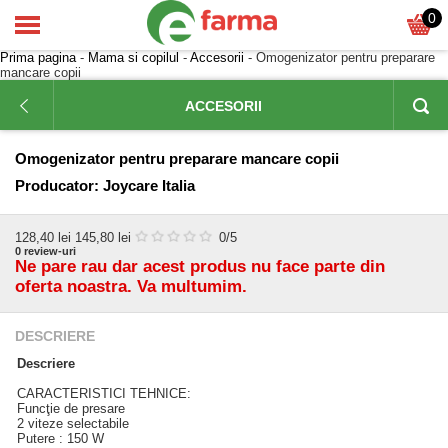
0
Prima pagina
-
Mama si copilul
-
Accesorii
- Omogenizator pentru preparare
mancare copii
ACCESORII
Omogenizator pentru preparare mancare copii
Producator:
Joycare Italia
128,40
lei
145,80 lei
0
/5
0
review-uri
Ne pare rau dar acest produs nu face parte din
oferta noastra. Va multumim.
DESCRIERE
Descriere
CARACTERISTICI TEHNICE:
Funcţie de presare
2 viteze selectabile
Putere : 150 W