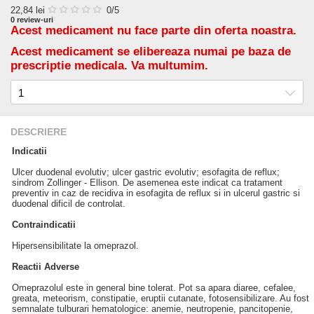
22,84
lei
0
/5
0
review-uri
Acest medicament nu face parte din oferta noastra.
Acest medicament se elibereaza numai pe baza de
prescriptie medicala. Va multumim.
DESCRIERE
Indicatii
Ulcer duodenal evolutiv; ulcer gastric evolutiv; esofagita de reflux;
sindrom Zollinger - Ellison. De asemenea este indicat ca tratament
preventiv in caz de recidiva in esofagita de reflux si in ulcerul gastric si
duodenal dificil de controlat.
Contraindicatii
Hipersensibilitate la omeprazol.
Reactii Adverse
Omeprazolul este in general bine tolerat. Pot sa apara diaree, cefalee,
greata, meteorism, constipatie, eruptii cutanate, fotosensibilizare. Au fost
semnalate tulburari hematologice: anemie, neutropenie, pancitopenie,