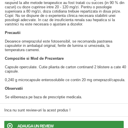
raspund la alte metode terapeutice au fost tratati cu succes (in 90 % din
cazuri) cu doze cuprinse intre 20 - 120 mg/zi. Pentru o posologie
superioara a 80 mg/zi, doza cotidiana trebuie repartizata in doua prize.
Copii: Nu se dispune de o experienta clinica necesara stabilirii unei
posologii adecvate. In caz de insuficienta renala sau hepatica si la
varstnici nu este necesara o ajustare a dozelor.
Precautii
Deoarece omeprazolul este fotosensibil, se recomanda pastrarea
capsulelor in ambalajul original, ferite de lumina si umezeala, la
temperatura camerei.
Compozitie si Mod de Prezentare
Capsule operculate. Cutie plianta de carton continand 2 blistere a cate 40
capsule.
0,240 g microcapsule enterosolubile ce contin 20 mg omeprazol/capsula.
Observatii
Se elibereaza pe baza de prescriptie medicala.
Inca nu sunt review-uri la acest produs !
ADAUGA UN REVIEW