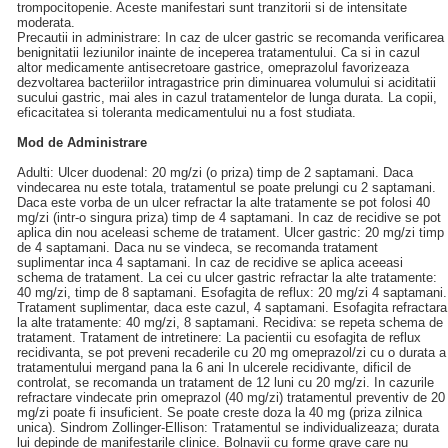
trompocitopenie. Aceste manifestari sunt tranzitorii si de intensitate
moderata.
Precautii in administrare: In caz de ulcer gastric se recomanda verificarea
benignitatii leziunilor inainte de inceperea tratamentului. Ca si in cazul
altor medicamente antisecretoare gastrice, omeprazolul favorizeaza
dezvoltarea bacteriilor intragastrice prin diminuarea volumului si aciditatii
sucului gastric, mai ales in cazul tratamentelor de lunga durata. La copii,
eficacitatea si toleranta medicamentului nu a fost studiata.
Mod de Administrare
Adulti: Ulcer duodenal: 20 mg/zi (o priza) timp de 2 saptamani. Daca
vindecarea nu este totala, tratamentul se poate prelungi cu 2 saptamani.
Daca este vorba de un ulcer refractar la alte tratamente se pot folosi 40
mg/zi (intr-o singura priza) timp de 4 saptamani. In caz de recidive se pot
aplica din nou aceleasi scheme de tratament. Ulcer gastric: 20 mg/zi timp
de 4 saptamani. Daca nu se vindeca, se recomanda tratament
suplimentar inca 4 saptamani. In caz de recidive se aplica aceeasi
schema de tratament. La cei cu ulcer gastric refractar la alte tratamente:
40 mg/zi, timp de 8 saptamani. Esofagita de reflux: 20 mg/zi 4 saptamani.
Tratament suplimentar, daca este cazul, 4 saptamani. Esofagita refractara
la alte tratamente: 40 mg/zi, 8 saptamani. Recidiva: se repeta schema de
tratament. Tratament de intretinere: La pacientii cu esofagita de reflux
recidivanta, se pot preveni recaderile cu 20 mg omeprazol/zi cu o durata a
tratamentului mergand pana la 6 ani In ulcerele recidivante, dificil de
controlat, se recomanda un tratament de 12 luni cu 20 mg/zi. In cazurile
refractare vindecate prin omeprazol (40 mg/zi) tratamentul preventiv de 20
mg/zi poate fi insuficient. Se poate creste doza la 40 mg (priza zilnica
unica). Sindrom Zollinger-Ellison: Tratamentul se individualizeaza; durata
lui depinde de manifestarile clinice. Bolnavii cu forme grave care nu