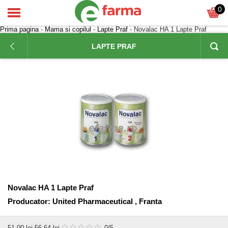
0
Prima pagina
-
Mama si copilul
-
Lapte Praf
- Novalac HA 1 Lapte Praf
LAPTE PRAF
Novalac HA 1 Lapte Praf
Producator:
United Pharmaceutical , Franta
51,00
lei
56,64 lei
0
/5