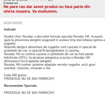
0
review-uri
Ne pare rau dar acest produs nu face parte din
oferta noastra. Va multumim.
DESCRIERE
Indicatii
Studiul clinic Novalac a dezvoltat formula speciala Novalac HA. Aceasta
ajuta la prevenirea alergiilor asigurand in acelasi timp dezvoltarea optima a
sugarilor.
Reactiile alergice alimentare ale sugarilor sunt cauzate in special de
proteinele din zer, in special B-lactoglobuline si cazeina.
Novalac HA nu contine cazeina si proteinele din zer au fost partial
hidrolizate (25%). Incarcatura antigenica scazuta a Novalac HA
diminueaza riscul aparitiei alergiilor.
Novalac HA contine: proteine adaptate nevoilor sugarilor, acizi grasi
esentiali, vitamine, minerale si fier.
Cutie 400 grame.
PRODUSUL NU SE MAI FABRICA!!!
Recomandari Speciale
PRODUSUL NU SE MAI FABRICA!!!