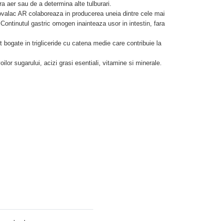
ra aer sau de a determina alte tulburari.
Novalac AR colaboreaza in producerea uneia dintre cele mai
 Continutul gastric omogen inainteaza usor in intestin, fara
bogate in trigliceride cu catena medie care contribuie la
lor sugarului, acizi grasi esentiali, vitamine si minerale.
Adauga comentariu