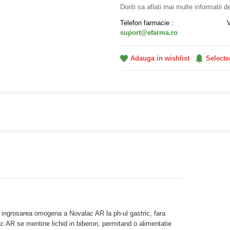
Doriti sa aflati mai multe informatii 
Telefon farmacie :
suport@efarma.ro
Adauga in wishlist
Selecte
farmacia online eFarma si beneficiezi de transport gratuit
 ingrosarea omogena a Novalac AR la ph-ul gastric, fara
ac AR se mentine lichid in biberon, permitand o alimentatie