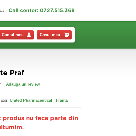
Call center: 0727.515.368
act
Contul meu
Cosul meu
te Praf
i
Adauga un review
ator:
United Pharmaceutical , Franta
t produs nu face parte din
ultumim.