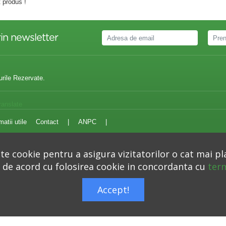
 produs !
in newsletter
urile Rezervate.
ranslate
matii utile
Contact
|
ANPC
|
e cookie pentru a asigura vizitatorilor o cat mai pl
i de acord cu folosirea cookie in concordanta cu
term
Autoritatea Nationala pentru Protectia Consumatorilor –
anpc.ro
Accept!