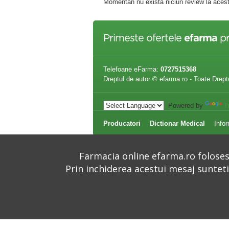
Momentan nu exista niciun review la acest
Primeste ofertele
efarma
pr
Telefoane eFarma:
0727515368
Dreptul de autor © efarma.ro - Toate Drept
Powered by
T
Producatori
Dictionar Medical
Infor
Farmacia online efarma.ro folosest
Prin inchiderea acestui mesaj suntet