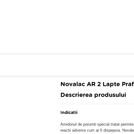
Cumpara de minim 299 lei
din 
Novalac AR 2 Lapte Praf
Descrierea produsului
Indicatii
Amidonul de porumb special tratat permite
reactii adverse cum ar fi dispepsia. Noval