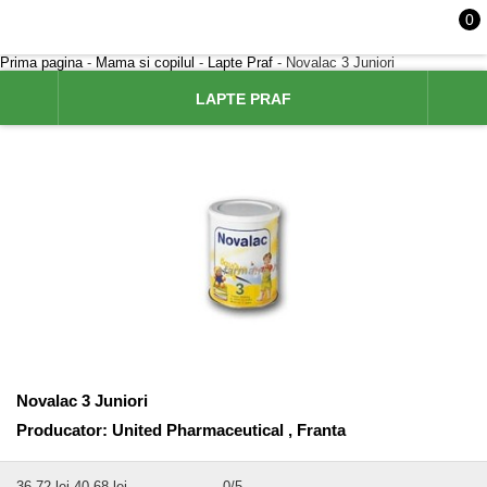
0
Prima pagina
-
Mama si copilul
-
Lapte Praf
- Novalac 3 Juniori
LAPTE PRAF
Novalac 3 Juniori
Producator:
United Pharmaceutical , Franta
36,72
lei
40,68 lei
0
/5