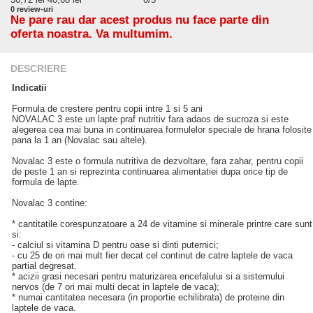
0
review-uri
Ne pare rau dar acest produs nu face parte din
oferta noastra. Va multumim.
DESCRIERE
Indicatii
Formula de crestere pentru copii intre 1 si 5 ani
NOVALAC 3 este un lapte praf nutritiv fara adaos de sucroza si este
alegerea cea mai buna in continuarea formulelor speciale de hrana folosite
pana la 1 an (Novalac sau altele).
Novalac 3 este o formula nutritiva de dezvoltare, fara zahar, pentru copii
de peste 1 an si reprezinta continuarea alimentatiei dupa orice tip de
formula de lapte.
Novalac 3 contine:
* cantitatile corespunzatoare a 24 de vitamine si minerale printre care sunt
si:
- calciul si vitamina D pentru oase si dinti puternici;
- cu 25 de ori mai mult fier decat cel continut de catre laptele de vaca
partial degresat.
* acizii grasi necesari pentru maturizarea encefalului si a sistemului
nervos (de 7 ori mai multi decat in laptele de vaca);
* numai cantitatea necesara (in proportie echilibrata) de proteine din
laptele de vaca.