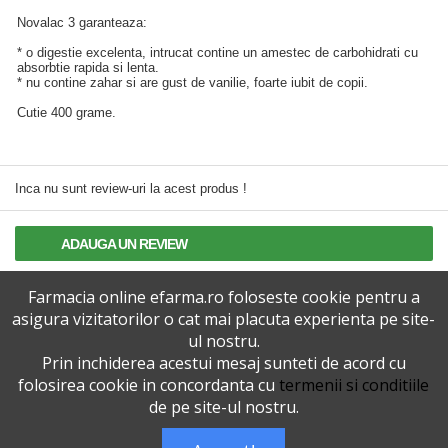
Novalac 3 garanteaza:
* o digestie excelenta, intrucat contine un amestec de carbohidrati cu
absorbtie rapida si lenta.
* nu contine zahar si are gust de vanilie, foarte iubit de copii.
Cutie 400 grame.
Inca nu sunt review-uri la acest produs !
ADAUGA UN REVIEW
Farmacia online efarma.ro foloseste cookie pentru a
TERMENI SI CONDITII
asigura vizitatorilor o cat mai placuta experienta pe site-
ul nostru.
POLITICA DE CONFIDENTIALITATE
Prin inchiderea acestui mesaj sunteti de acord cu
folosirea cookie in concordanta cu
termenii si conditiile
VERSIUNEA DESKTOP
de pe site-ul nostru.