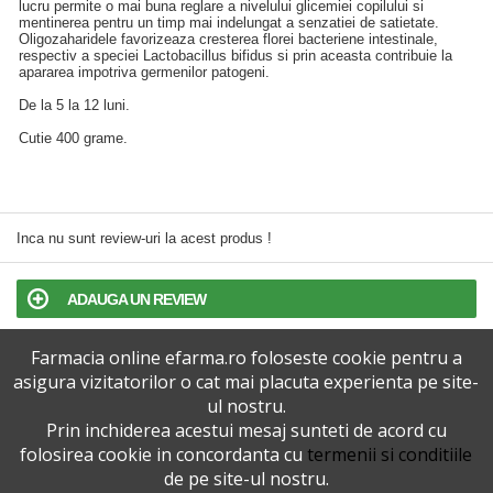
lucru permite o mai buna reglare a nivelului glicemiei copilului si
mentinerea pentru un timp mai indelungat a senzatiei de satietate.
Oligozaharidele favorizeaza cresterea florei bacteriene intestinale,
respectiv a speciei Lactobacillus bifidus si prin aceasta contribuie la
apararea impotriva germenilor patogeni.
De la 5 la 12 luni.
Cutie 400 grame.
Inca nu sunt review-uri la acest produs !
ADAUGA UN REVIEW
Farmacia online efarma.ro foloseste cookie pentru a
TERMENI SI CONDITII
asigura vizitatorilor o cat mai placuta experienta pe site-
ul nostru.
POLITICA DE CONFIDENTIALITATE
Prin inchiderea acestui mesaj sunteti de acord cu
folosirea cookie in concordanta cu
termenii si conditiile
VERSIUNEA DESKTOP
de pe site-ul nostru.