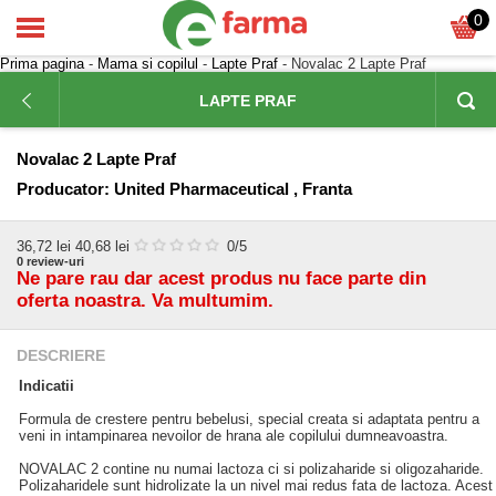
0
Prima pagina
-
Mama si copilul
-
Lapte Praf
- Novalac 2 Lapte Praf
LAPTE PRAF
Novalac 2 Lapte Praf
Producator:
United Pharmaceutical , Franta
36,72
lei
40,68 lei
0
/5
0
review-uri
Ne pare rau dar acest produs nu face parte din
oferta noastra. Va multumim.
DESCRIERE
Indicatii
Formula de crestere pentru bebelusi, special creata si adaptata pentru a
veni in intampinarea nevoilor de hrana ale copilului dumneavoastra.
NOVALAC 2 contine nu numai lactoza ci si polizaharide si oligozaharide.
Polizaharidele sunt hidrolizate la un nivel mai redus fata de lactoza. Acest