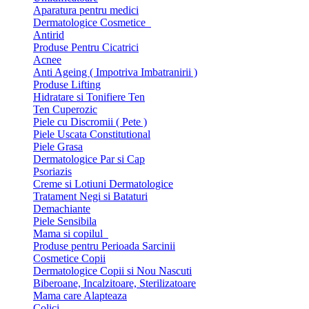
Aparatura pentru medici
Dermatologice Cosmetice
Antirid
Produse Pentru Cicatrici
Acnee
Anti Ageing ( Impotriva Imbatranirii )
Produse Lifting
Hidratare si Tonifiere Ten
Ten Cuperozic
Piele cu Discromii ( Pete )
Piele Uscata Constitutional
Piele Grasa
Dermatologice Par si Cap
Psoriazis
Creme si Lotiuni Dermatologice
Tratament Negi si Bataturi
Demachiante
Piele Sensibila
Mama si copilul
Produse pentru Perioada Sarcinii
Cosmetice Copii
Dermatologice Copii si Nou Nascuti
Biberoane, Incalzitoare, Sterilizatoare
Mama care Alapteaza
Colici