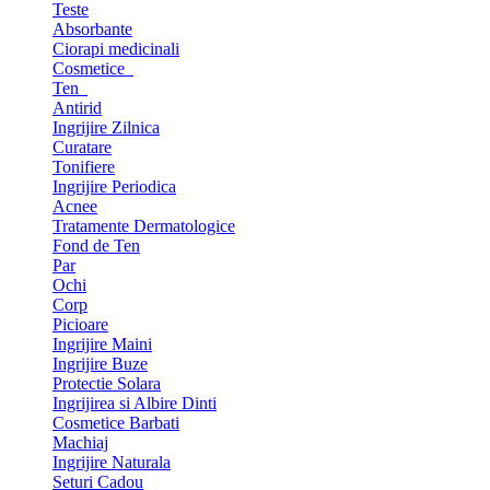
Teste
Absorbante
Ciorapi medicinali
Cosmetice
Ten
Antirid
Ingrijire Zilnica
Curatare
Tonifiere
Ingrijire Periodica
Acnee
Tratamente Dermatologice
Fond de Ten
Par
Ochi
Corp
Picioare
Ingrijire Maini
Ingrijire Buze
Protectie Solara
Ingrijirea si Albire Dinti
Cosmetice Barbati
Machiaj
Ingrijire Naturala
Seturi Cadou