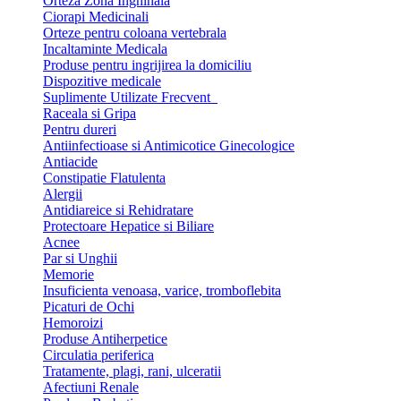
Orteza Zona Inghinala
Ciorapi Medicinali
Orteze pentru coloana vertebrala
Incaltaminte Medicala
Produse pentru ingrijirea la domiciliu
Dispozitive medicale
Suplimente Utilizate Frecvent
Raceala si Gripa
Pentru dureri
Antiinfectioase si Antimicotice Ginecologice
Antiacide
Constipatie Flatulenta
Alergii
Antidiareice si Rehidratare
Protectoare Hepatice si Biliare
Acnee
Par si Unghii
Memorie
Insuficienta venoasa, varice, tromboflebita
Picaturi de Ochi
Hemoroizi
Produse Antiherpetice
Circulatia periferica
Tratamente, plagi, rani, ulceratii
Afectiuni Renale