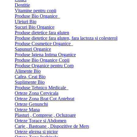
Dentitie
Vitamine pentru copii
Produse Bio Organice
Uleiuri Bio
Sucuri Bio Organice
Produse dietetice fara gluten
Produse dietetice fara gluten, fara lactoza si colesterol
Produse Cosmetice Organice
Sapunuri Organice
Produse Igiena Intima Organice
Produse Bio Organice Copii
Produse Organice pentru Corp
Alimente Bio
Cafea, Ceai Bio
Suplimente Bio
Produse Tehnico Medicale
Orteze Zona Cervicala
Orteze Zona Brat Cot Antebrat
Orteze Genunchi
Orteze Mana
Plasturi , Comprese , Ocluzoare
Orteze Torace si Abdomen
Carje , Bastoane , Dispozitive de Mers
Orteze glezna si picior