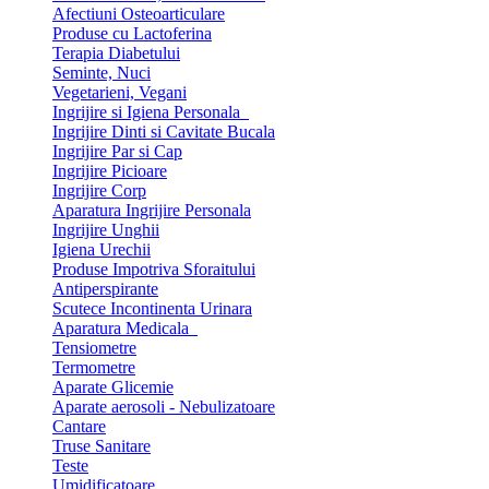
Afectiuni Osteoarticulare
Produse cu Lactoferina
Terapia Diabetului
Seminte, Nuci
Vegetarieni, Vegani
Ingrijire si Igiena Personala
Ingrijire Dinti si Cavitate Bucala
Ingrijire Par si Cap
Ingrijire Picioare
Ingrijire Corp
Aparatura Ingrijire Personala
Ingrijire Unghii
Igiena Urechii
Produse Impotriva Sforaitului
Antiperspirante
Scutece Incontinenta Urinara
Aparatura Medicala
Tensiometre
Termometre
Aparate Glicemie
Aparate aerosoli - Nebulizatoare
Cantare
Truse Sanitare
Teste
Umidificatoare