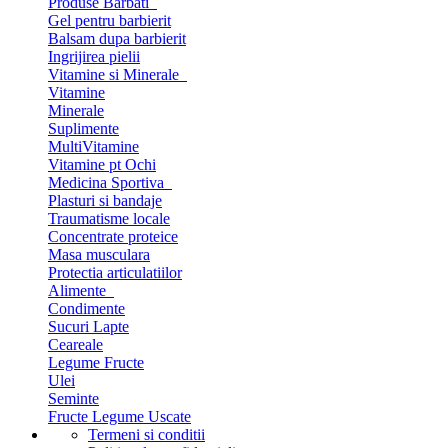
Produse Barbati
Gel pentru barbierit
Balsam dupa barbierit
Ingrijirea pielii
Vitamine si Minerale
Vitamine
Minerale
Suplimente
MultiVitamine
Vitamine pt Ochi
Medicina Sportiva
Plasturi si bandaje
Traumatisme locale
Concentrate proteice
Masa musculara
Protectia articulatiilor
Alimente
Condimente
Sucuri Lapte
Ceareale
Legume Fructe
Ulei
Seminte
Fructe Legume Uscate
Termeni si conditii