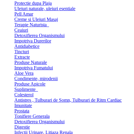
Protectie dupa Plaja
Uleiuri naturale, uleiuri esentiale
Pell Amar
Creme si Uleiuri Masaj
Terapie Naturista
Ceaiuri
Detoxifierea Organismului
Impotriva Durerilor
Antidiabetice
Tincturi
Extracte
Produse Naturale
Impotriva Fumatului
Aloe Vera
Condimente, mirodenii
Produse Apicole
Suplimente
Colesterol
Antistres , Tulburari de Somn, Tulburari de Ritm Cardiac
Imunitate
Prostata
Tonifiere Generala
Detoxifierea Organismului
Digestie
Infectii Urinare, Litiaza Renala