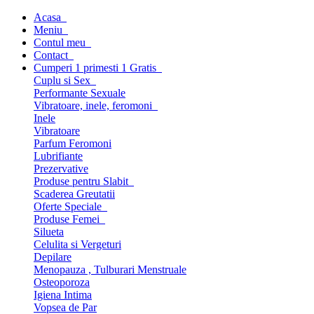
Acasa
Meniu
Contul meu
Contact
Cumperi 1 primesti 1 Gratis
Cuplu si Sex
Performante Sexuale
Vibratoare, inele, feromoni
Inele
Vibratoare
Parfum Feromoni
Lubrifiante
Prezervative
Produse pentru Slabit
Scaderea Greutatii
Oferte Speciale
Produse Femei
Silueta
Celulita si Vergeturi
Depilare
Menopauza , Tulburari Menstruale
Osteoporoza
Igiena Intima
Vopsea de Par