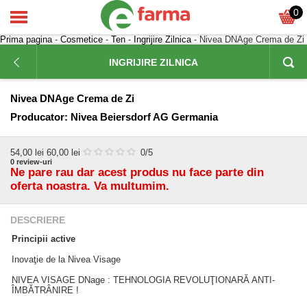
0
Prima pagina
-
Cosmetice
-
Ten
-
Ingrijire Zilnica
- Nivea DNAge Crema de Zi
INGRIJIRE ZILNICA
Nivea DNAge Crema de Zi
Producator:
Nivea Beiersdorf AG Germania
54,00
lei
60,00 lei
0
/5
0
review-uri
Ne pare rau dar acest produs nu face parte din
oferta noastra. Va multumim.
DESCRIERE
Principii active
Inovaţie de la Nivea Visage
NIVEA VISAGE DNage : TEHNOLOGIA REVOLUŢIONARĂ ANTI-
ÎMBĂTRÂNIRE !