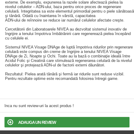
externe. De exemplu, expunerea la razele solare afectează pielea la
nivelul celulelor – ADN-ului, baza pentru orice proces de regenerare
celulară. Integritatea sa este elementul primordial pentru o piele sănătoasă
şi tânără. Odată cu înaintarea în vârstă, capacitatea
ADN-ului de reînnoire se reduce iar numărul celulelor afectate creşte.
Cercetătorii din Laboratoarele NIVEA au dezvoltat sistemul inovativ de
îngrijire a tenului împotriva îmbătrânirii care regenerează pielea începând
cu celulele ei.
Sistemul NIVEA Visage DNAge de luptă împotriva ridurilor prin regenerare
celulară este compus din creme de îngrijire a tenului NIVEA Visage
DNAge de Zi, Noapte şi Ochi. Toate au la bază o combinaţie ideală între
Acidul Folic şi Creatină care stimulează regenerarea celulară de la nivelul
celulelor şi protejează ADN-ul de factorii externi dăunători.
Rezultatul: Pielea arată tânără şi fermă iar ridurile sunt reduse vizibil.
Pentru rezultate optime este recomandată folosirea întregii game.
Inca nu sunt review-uri la acest produs !
ADAUGA UN REVIEW