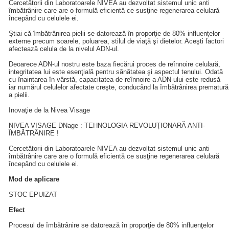
Cercetătorii din Laboratoarele NIVEA au dezvoltat sistemul unic anti
îmbătrânire care are o formulă eficientă ce susţine regenerarea celulară
începând cu celulele ei.
Ştiai că îmbătrânirea pielii se datorează în proporţie de 80% influenţelor
externe precum soarele, poluarea, stilul de viaţă şi dietelor. Aceşti factori
afectează celula de la nivelul ADN-ul.
Deoarece ADN-ul nostru este baza fiecărui proces de reînnoire celulară,
integritatea lui este esenţială pentru sănătatea şi aspectul tenului. Odată
cu înaintarea în vârstă, capacitatea de reînnoire a ADN-ului este redusă
iar numărul celulelor afectate creşte, conducând la îmbătrânirea prematură
a pielii.
Inovaţie de la Nivea Visage
NIVEA VISAGE DNage : TEHNOLOGIA REVOLUŢIONARĂ ANTI-
ÎMBĂTRÂNIRE !
Cercetătorii din Laboratoarele NIVEA au dezvoltat sistemul unic anti
îmbătrânire care are o formulă eficientă ce susţine regenerarea celulară
începând cu celulele ei.
Mod de aplicare
STOC EPUIZAT
Efect
Procesul de îmbătrânire se datorează în proporţie de 80% influenţelor