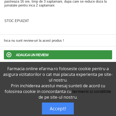
pastreaza 16 ore, timp de 3 saptamani, dupa care se reduce doza la
jumatate pentru inca 2 saptamani.
STOC EPUIZAT
Inca nu sunt review-uri la acest produs !
ADAUGA UN REVIEW
Farmacia online efarma.ro foloseste cookie pentru a
TERMENI SI CONDITII
asigura vizitatorilor o cat mai placuta experienta pe site-
ul nostru.
POLITICA DE CONFIDENTIALITATE
Prin inchiderea acestui mesaj sunteti de acord cu
folosirea cookie in concordanta cu
termenii si conditiile
VERSIUNEA DESKTOP
de pe site-ul nostru.
Accept!
Telefoane eFarma:
0727515368
Dreptul de autor © efarma.ro - Toate Drepturile Rezervate.