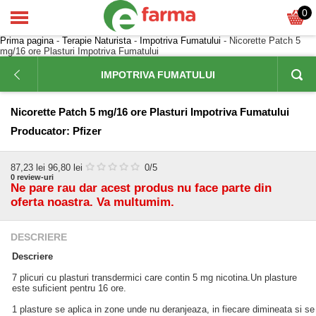
0
Prima pagina
-
Terapie Naturista
-
Impotriva Fumatului
- Nicorette Patch 5
mg/16 ore Plasturi Impotriva Fumatului
IMPOTRIVA FUMATULUI
Nicorette Patch 5 mg/16 ore Plasturi Impotriva Fumatului
Producator:
Pfizer
87,23
lei
96,80 lei
0
/5
0
review-uri
Ne pare rau dar acest produs nu face parte din
oferta noastra. Va multumim.
DESCRIERE
Descriere
7 plicuri cu plasturi transdermici care contin 5 mg nicotina.Un plasture
este suficient pentru 16 ore.
1 plasture se aplica in zone unde nu deranjeaza, in fiecare dimineata si se