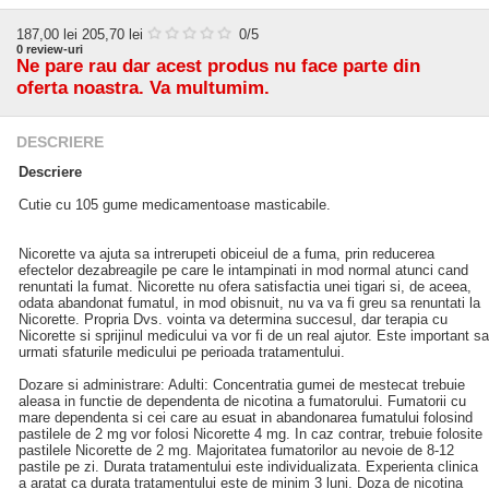
187,00
lei
205,70 lei
0
/5
0
review-uri
Ne pare rau dar acest produs nu face parte din
oferta noastra. Va multumim.
DESCRIERE
Descriere
Cutie cu 105 gume medicamentoase masticabile.
Nicorette va ajuta sa intrerupeti obiceiul de a fuma, prin reducerea
efectelor dezabreagile pe care le intampinati in mod normal atunci cand
renuntati la fumat. Nicorette nu ofera satisfactia unei tigari si, de aceea,
odata abandonat fumatul, in mod obisnuit, nu va va fi greu sa renuntati la
Nicorette. Propria Dvs. vointa va determina succesul, dar terapia cu
Nicorette si sprijinul medicului va vor fi de un real ajutor. Este important sa
urmati sfaturile medicului pe perioada tratamentului.
Dozare si administrare: Adulti: Concentratia gumei de mestecat trebuie
aleasa in functie de dependenta de nicotina a fumatorului. Fumatorii cu
mare dependenta si cei care au esuat in abandonarea fumatului folosind
pastilele de 2 mg vor folosi Nicorette 4 mg. In caz contrar, trebuie folosite
pastilele Nicorette de 2 mg. Majoritatea fumatorilor au nevoie de 8-12
pastile pe zi. Durata tratamentului este individualizata. Experienta clinica
a aratat ca durata tratamentului este de minim 3 luni. Doza de nicotina