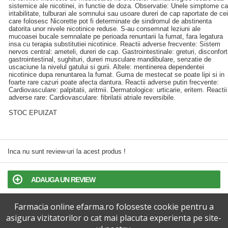
sistemice ale nicotinei, in functie de doza. Observatie: Unele simptome ca
iritabilitate, tulburari ale somnului sau usoare dureri de cap raportate de cei
care folosesc Nicorette pot fi determinate de sindromul de abstinenta
datorita unor nivele nicotinice reduse. S-au consemnat leziuni ale
mucoasei bucale semnalate pe perioada renuntarii la fumat, fara legatura
insa cu terapia substitutiei nicotinice. Reactii adverse frecvente: Sistem
nervos central: ameteli, dureri de cap. Gastrointestinale: greturi, disconfort
gastrointestinal, sughituri, dureri musculare mandibulare, senzatie de
uscaciune la nivelul gatului si gurii. Altele: mentinerea dependentei
nicotinice dupa renuntarea la fumat. Guma de mestecat se poate lipi si in
foarte rare cazuri poate afecta dantura. Reactii adverse putin frecvente:
Cardiovasculare: palpitatii, aritmii. Dermatologice: urticarie, eritem. Reactii
adverse rare: Cardiovasculare: fibrilatii atriale reversibile.
STOC EPUIZAT
Inca nu sunt review-uri la acest produs !
ADAUGA UN REVIEW
Farmacia online efarma.ro foloseste cookie pentru a
TERMENI SI CONDITII
asigura vizitatorilor o cat mai placuta experienta pe site-