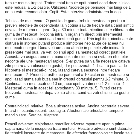
trebuie redusa treptat. Tratamentul trebuie oprit atunci cand doza zilnica
este redusa la 1-2 pastile. Utilizarea Nicorette pe perioade mai lungi de 1
an nu este recomandata. Copii: Este interzisa administrarea la copii.
Tehnica de mestecare: O pastila de guma trebuie mestecata pentru a
preveni efectele de dependenta la nicotina sau de fiecare data cand simtiti
nevoia de a fuma o tigara. Dupa 30 minute toata nicotina este eliberata din
guma de mestecat. Nicotina intra in organism direct prin intermediul
mucoasei bucale atunci cand mestecati guma. Prin inghitire, nicotina este
distrusa in stomac putand produce simptome neplacute de aceea nu
mestecati energic. Daca veti urma cu atentie in primele zile indicatiile
prezentate mai sus, va veti obisnui apoi sa mestecati corect pastilele.
Aceasta va asigura cea mai buna doza de nicotina si evitarea efectelor
nedorite ale unei mestecari rapide. S-ar putea sa va fie necesare cateva
zile pentru a va obisnui cu gustul, dar perseverati. 1. Luati o pastila de
Nicorette si mestecati-o incet, lasand cateva secunde intre fiecare
mestecare. 2. Procedati astfel pe parcursul a 10 cicluri de mestecare si
apoi lasati guma sub buza sau in dreptul obrazului pentru 1-2 minute. 3.
Continuati sa mestecati de 10 ori, apoi opriti-va din nou 1-2 minute. 4.
Mestecati guma in acest fel aproximativ 30 minute. 5. Puteti creste
frecventa mestecarilor dupa vointa atunci cand va veti obisnui cu gustul
gumei.
Contraindicatii relative: Boala ulceroasa activa. Angina pectorala severa.
Infarct miocardic recent. Esofagita. Afectiuni ale articulatiei temporo-
mandibulare. Sarcina. Alaptare.
Reactii adverse: Majoritatea reactiilor adverse raportate apar in prima
saptamana de la inceperea tratamentului. Reactiile adverse sunt datorate
fie tehnicii incorecte de mestecare, fie efectelor farmacologice locale sau