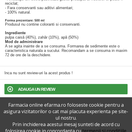
reciclat;
- Fara conservanti sau aditivi alimentari;
- 100% natural.
Forma prezentare: 500 ml
Produsul nu contine coloranti si conservanti.
Ingrediente
pulpa caisă (40%), zahăr (10%), apă (50%)
Mod de administrare
A se agita inainte de a se consuma. Formarea de sedimente este o
caracteristica naturala a sucului. Recomandam a se consuma in maxim
72 de ore de la deschidere.
Inca nu sunt review-uri la acest produs !
ADAUGA UN REVIEW
Farmacia online efarma.ro foloseste cookie pentru a
TERMENI SI CONDITII
asigura vizitatorilor o cat mai placuta experienta pe site-
ul nostru.
POLITICA DE CONFIDENTIALITATE
Prin inchiderea acestui mesaj sunteti de acord cu
folosirea cookie in concordanta cu
termenii si conditiile