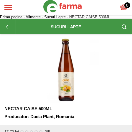
0
Prima pagina
-
Alimente
-
Sucuri Lapte
- NECTAR CAISE 500ML
SUCURI LAPTE
NECTAR CAISE 500ML
Producator:
Dacia Plant, Romania
17,70
lei
0
/5