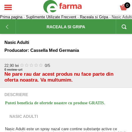
0
Prima pagina
-
Suplimente Utilizate Frecvent
-
Raceala si Gripa
- Nasic Adulti
RACEALA SI GRIPA
Nasic Adulti
Producator:
Cassella Med Germania
22,90
lei
0
/5
0
review-uri
Ne pare rau dar acest produs nu face parte din
oferta noastra. Va multumim.
DESCRIERE
Puteti beneficia de ofertele noastre cu produse GRATIS.
NASIC ADULTI
Nasic Adulti este un spray nazal care contine substanţe active ce