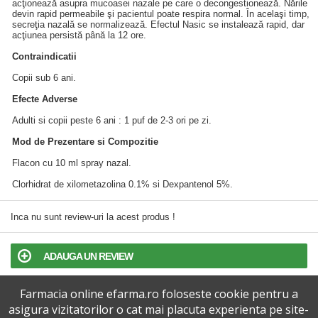
acţionează asupra mucoasei nazale pe care o decongestionează. Nările
devin rapid permeabile şi pacientul poate respira normal. În acelaşi timp,
secreţia nazală se normalizează. Efectul Nasic se instalează rapid, dar
acţiunea persistă până la 12 ore.
Contraindicatii
Copii sub 6 ani.
Efecte Adverse
Adulti si copii peste 6 ani : 1 puf de 2-3 ori pe zi.
Mod de Prezentare si Compozitie
Flacon cu 10 ml spray nazal.
Clorhidrat de xilometazolina 0.1% si Dexpantenol 5%.
Inca nu sunt review-uri la acest produs !
ADAUGA UN REVIEW
Farmacia online efarma.ro foloseste cookie pentru a
TERMENI SI CONDITII
asigura vizitatorilor o cat mai placuta experienta pe site-