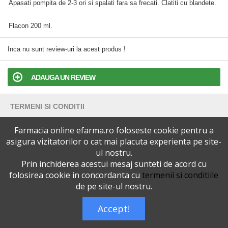
Apasati pompita de 2-3 ori si spalati fara sa frecati. Clatiti cu blandete.
Flacon 200 ml.
Inca nu sunt review-uri la acest produs !
ADAUGA UN REVIEW
TERMENI SI CONDITII
Farmacia online efarma.ro foloseste cookie pentru a
POLITICA DE CONFIDENTIALITATE
asigura vizitatorilor o cat mai placuta experienta pe site-
ul nostru.
VERSIUNEA DESKTOP
Prin inchiderea acestui mesaj sunteti de acord cu
folosirea cookie in concordanta cu
termenii si conditiile
Telefoane eFarma:
0727515368
de pe site-ul nostru.
Dreptul de autor © efarma.ro - Toate Drepturile Rezervate.
Accept!