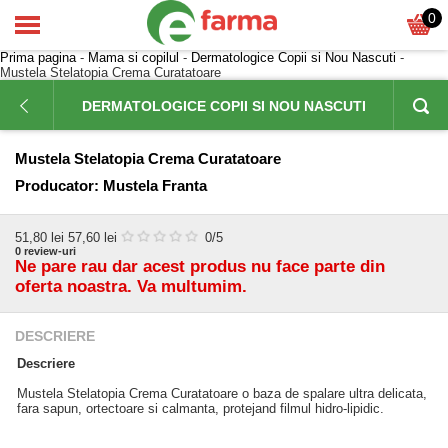
0
Prima pagina
-
Mama si copilul
-
Dermatologice Copii si Nou Nascuti
-
Mustela Stelatopia Crema Curatatoare
DERMATOLOGICE COPII SI NOU NASCUTI
Mustela Stelatopia Crema Curatatoare
Producator:
Mustela Franta
51,80
lei
57,60 lei
0
/5
0
review-uri
Ne pare rau dar acest produs nu face parte din
oferta noastra. Va multumim.
DESCRIERE
Descriere
Mustela Stelatopia Crema Curatatoare o baza de spalare ultra delicata,
fara sapun, ortectoare si calmanta, protejand filmul hidro-lipidic.