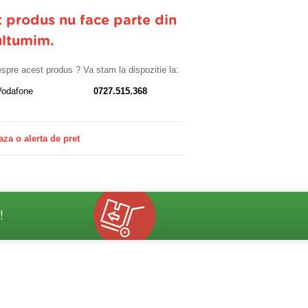
t produs nu face parte din
ultumim.
despre acest produs ? Va stam la dispozitie la:
Vodafone
0727.515.368
aza o alerta de pret
!