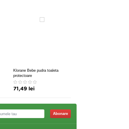
Klorane Bebe pudra toaleta
Bebicina Ser fiziologic 20fl
protectoare
71,49 lei
43,80 lei
Abonare