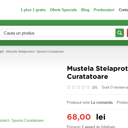
1 plus 1 gratis
Oferte Speciale
Blog
Producatori
Cont
pii
- Mustela Stelaprotect- Spuma Curatatoare
Mustela Stelapro
Curatatoare
Sunt 0 review-ur
0/
5
Produsul este
La comanda
Produc
68,00
lei
Primesti
1 punct
de fidelitate