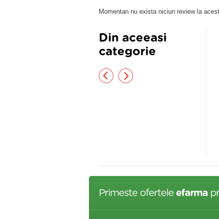
Momentan nu exista niciun review la acest
Din aceeasi
categorie
MPON EXTRA DELICAT
ULEI MASAJ TEI&EXTR.OVAZ
NTRU BEBELUSI 200
250ML
,NIVEA
,50 lei
92,36 lei
Primeste ofertele
efarma
pr