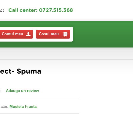
Call center: 0727.515.368
act
Contul meu
Cosul meu
tect- Spuma
i
Adauga un review
ator:
Mustela Franta