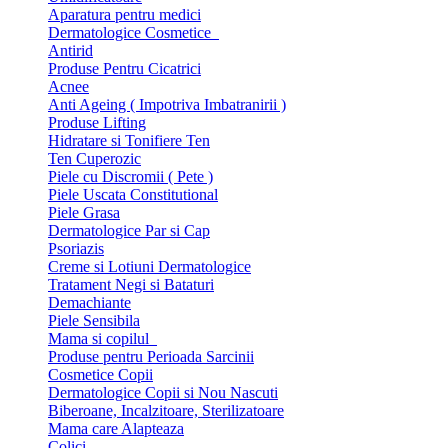
Aparatura pentru medici
Dermatologice Cosmetice
Antirid
Produse Pentru Cicatrici
Acnee
Anti Ageing ( Impotriva Imbatranirii )
Produse Lifting
Hidratare si Tonifiere Ten
Ten Cuperozic
Piele cu Discromii ( Pete )
Piele Uscata Constitutional
Piele Grasa
Dermatologice Par si Cap
Psoriazis
Creme si Lotiuni Dermatologice
Tratament Negi si Bataturi
Demachiante
Piele Sensibila
Mama si copilul
Produse pentru Perioada Sarcinii
Cosmetice Copii
Dermatologice Copii si Nou Nascuti
Biberoane, Incalzitoare, Sterilizatoare
Mama care Alapteaza
Colici