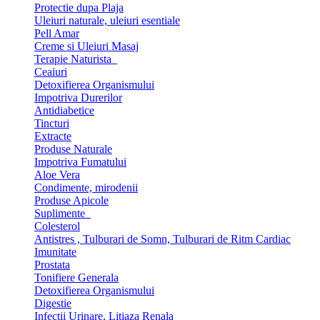
Protectie dupa Plaja
Uleiuri naturale, uleiuri esentiale
Pell Amar
Creme si Uleiuri Masaj
Terapie Naturista
Ceaiuri
Detoxifierea Organismului
Impotriva Durerilor
Antidiabetice
Tincturi
Extracte
Produse Naturale
Impotriva Fumatului
Aloe Vera
Condimente, mirodenii
Produse Apicole
Suplimente
Colesterol
Antistres , Tulburari de Somn, Tulburari de Ritm Cardiac
Imunitate
Prostata
Tonifiere Generala
Detoxifierea Organismului
Digestie
Infectii Urinare, Litiaza Renala