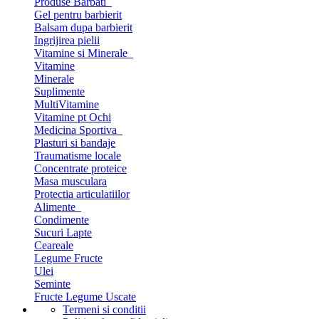
Produse Barbati
Gel pentru barbierit
Balsam dupa barbierit
Ingrijirea pielii
Vitamine si Minerale
Vitamine
Minerale
Suplimente
MultiVitamine
Vitamine pt Ochi
Medicina Sportiva
Plasturi si bandaje
Traumatisme locale
Concentrate proteice
Masa musculara
Protectia articulatiilor
Alimente
Condimente
Sucuri Lapte
Ceareale
Legume Fructe
Ulei
Seminte
Fructe Legume Uscate
Termeni si conditii