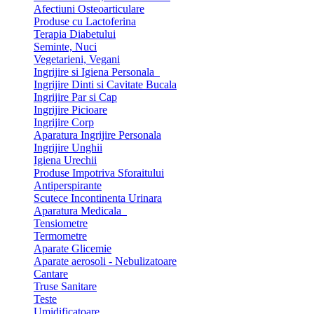
Afectiuni Osteoarticulare
Produse cu Lactoferina
Terapia Diabetului
Seminte, Nuci
Vegetarieni, Vegani
Ingrijire si Igiena Personala
Ingrijire Dinti si Cavitate Bucala
Ingrijire Par si Cap
Ingrijire Picioare
Ingrijire Corp
Aparatura Ingrijire Personala
Ingrijire Unghii
Igiena Urechii
Produse Impotriva Sforaitului
Antiperspirante
Scutece Incontinenta Urinara
Aparatura Medicala
Tensiometre
Termometre
Aparate Glicemie
Aparate aerosoli - Nebulizatoare
Cantare
Truse Sanitare
Teste
Umidificatoare