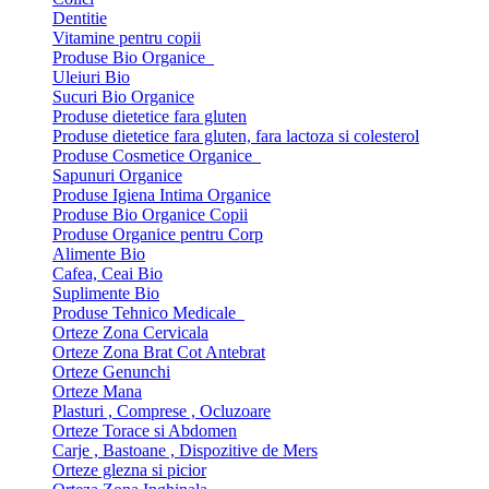
Dentitie
Vitamine pentru copii
Produse Bio Organice
Uleiuri Bio
Sucuri Bio Organice
Produse dietetice fara gluten
Produse dietetice fara gluten, fara lactoza si colesterol
Produse Cosmetice Organice
Sapunuri Organice
Produse Igiena Intima Organice
Produse Bio Organice Copii
Produse Organice pentru Corp
Alimente Bio
Cafea, Ceai Bio
Suplimente Bio
Produse Tehnico Medicale
Orteze Zona Cervicala
Orteze Zona Brat Cot Antebrat
Orteze Genunchi
Orteze Mana
Plasturi , Comprese , Ocluzoare
Orteze Torace si Abdomen
Carje , Bastoane , Dispozitive de Mers
Orteze glezna si picior