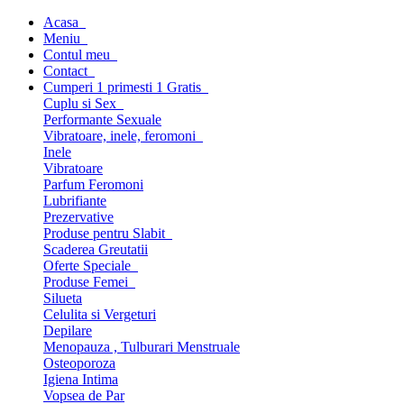
Acasa
Meniu
Contul meu
Contact
Cumperi 1 primesti 1 Gratis
Cuplu si Sex
Performante Sexuale
Vibratoare, inele, feromoni
Inele
Vibratoare
Parfum Feromoni
Lubrifiante
Prezervative
Produse pentru Slabit
Scaderea Greutatii
Oferte Speciale
Produse Femei
Silueta
Celulita si Vergeturi
Depilare
Menopauza , Tulburari Menstruale
Osteoporoza
Igiena Intima
Vopsea de Par