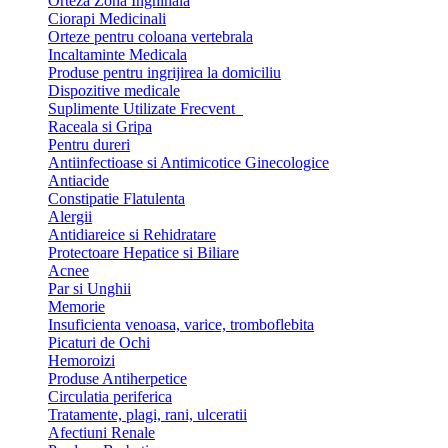
Orteza Zona Inghinala
Ciorapi Medicinali
Orteze pentru coloana vertebrala
Incaltaminte Medicala
Produse pentru ingrijirea la domiciliu
Dispozitive medicale
Suplimente Utilizate Frecvent
Raceala si Gripa
Pentru dureri
Antiinfectioase si Antimicotice Ginecologice
Antiacide
Constipatie Flatulenta
Alergii
Antidiareice si Rehidratare
Protectoare Hepatice si Biliare
Acnee
Par si Unghii
Memorie
Insuficienta venoasa, varice, tromboflebita
Picaturi de Ochi
Hemoroizi
Produse Antiherpetice
Circulatia periferica
Tratamente, plagi, rani, ulceratii
Afectiuni Renale