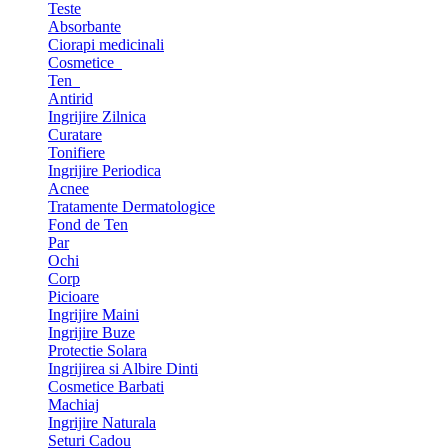
Teste
Absorbante
Ciorapi medicinali
Cosmetice
Ten
Antirid
Ingrijire Zilnica
Curatare
Tonifiere
Ingrijire Periodica
Acnee
Tratamente Dermatologice
Fond de Ten
Par
Ochi
Corp
Picioare
Ingrijire Maini
Ingrijire Buze
Protectie Solara
Ingrijirea si Albire Dinti
Cosmetice Barbati
Machiaj
Ingrijire Naturala
Seturi Cadou