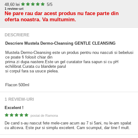
48,60
lei
5
/5
1
review-uri
Ne pare rau dar acest produs nu face parte din
oferta noastra. Va multumim.
DESCRIERE
Descriere Mustela Dermo-Cleansing GENTLE CLEANSING
Mustela Dermo-Cleansing este un produs pentru nou nascuti si bebelusi
ce poate fi folosit chiar din
prima zi dupa nastere.Este un gel curatator fara sapun si cu pH
echilibrat.Curata cu blandete parul
si corpul fara sa usuce pielea.
Flacon 500ml
1 REVIEW-URI
Excelent !
postat de
Ramona
De cand s-au nascut fete mele-care acum au 7 si 5ani, nu le-am spalat
cu altceva. Este pur si simplu excelent. Cam scumput, dar tine f mult.