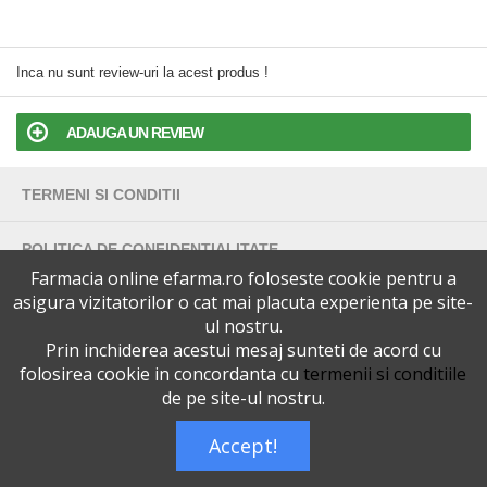
Inca nu sunt review-uri la acest produs !
ADAUGA UN REVIEW
TERMENI SI CONDITII
POLITICA DE CONFIDENTIALITATE
Farmacia online efarma.ro foloseste cookie pentru a
asigura vizitatorilor o cat mai placuta experienta pe site-
VERSIUNEA DESKTOP
ul nostru.
Prin inchiderea acestui mesaj sunteti de acord cu
Telefoane eFarma:
0727515368
folosirea cookie in concordanta cu
termenii si conditiile
Dreptul de autor © efarma.ro - Toate Drepturile Rezervate.
de pe site-ul nostru.
Accept!