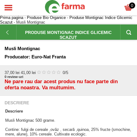
0
Prima pagina
-
Produse Bio Organice
-
Produse Montignac Indice Glicemic
Scazut
- Musli Montignac
PRODUSE MONTIGNAC INDICE GLICEMIC
SCAZUT
Musli Montignac
Producator:
Euro-Nat Franta
37,00
lei
41,00 lei
0
/5
0
review-uri
Ne pare rau dar acest produs nu face parte din
oferta noastra. Va multumim.
DESCRIERE
Descriere
Musli Montignac 500 grame.
Contine: fulgi de cereale ,ovăz , secară ,quinoa, 25% fructe (smochine,
mere, alune), 10% cereale. Cultivate ecologic.