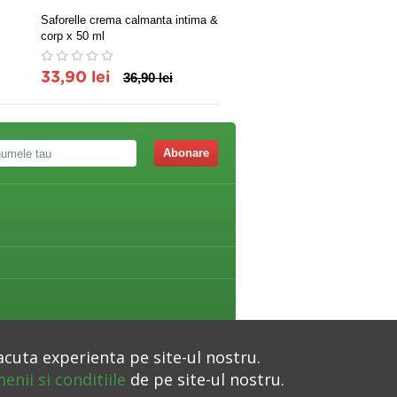
Saforelle crema calmanta intima &
HALOVA OVULE*10
corp x 50 ml
33,90 lei
36,90 lei
57,00 lei
Abonare
acuta experienta pe site-ul nostru.
enii si conditiile
de pe site-ul nostru.