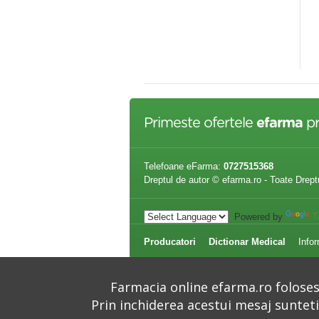
L IGIENA INTIMA,250ML
GINEXID MENOPAUZA,SPUMA
DE CURATARE,150ml
,00 lei
107,00 lei
Primeste ofertele
efarma
pr
Telefoane eFarma:
0727515368
Dreptul de autor © efarma.ro - Toate Drept
Powered by
T
Producatori
Dictionar Medical
Infor
Farmacia online efarma.ro folosest
Prin inchiderea acestui mesaj suntet