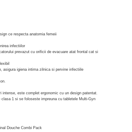
esign ce respecta anatomia femeii
irea infectiilor
catorului prevazut cu orificii de evacuare atat frontal cat si
exibil
 asigura igiena intima zilnica si pervine infectiile
con.
ri intense, este complet ergonomic cu un design patentat.
e clasa 1 si se foloseste impreuna cu tabletele Multi-Gyn
inal Douche Combi Pack