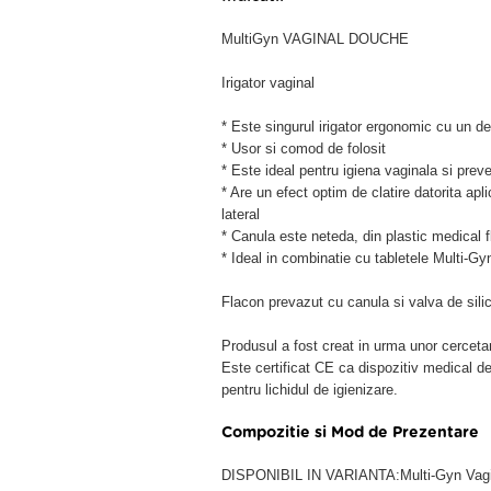
MultiGyn VAGINAL DOUCHE
Irigator vaginal
* Este singurul irigator ergonomic cu un d
* Usor si comod de folosit
* Este ideal pentru igiena vaginala si preven
* Are un efect optim de clatire datorita apli
lateral
* Canula este neteda, din plastic medical fl
* Ideal in combinatie cu tabletele Multi-Gyn,
Flacon prevazut cu canula si valva de sili
Produsul a fost creat in urma unor cerceta
Este certificat CE ca dispozitiv medical d
pentru lichidul de igienizare.
Compozitie si Mod de Prezentare
DISPONIBIL IN VARIANTA:Multi-Gyn Vag