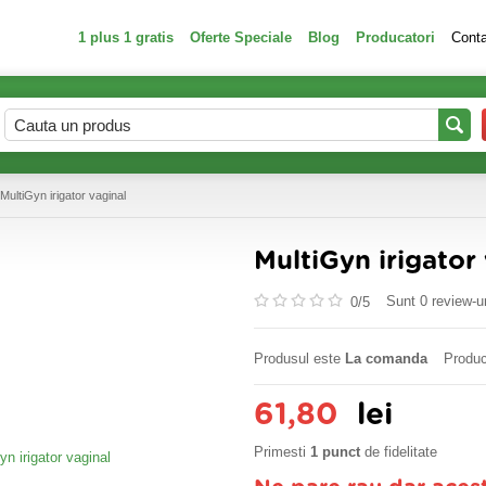
1 plus 1 gratis
Oferte Speciale
Blog
Producatori
Cont
MultiGyn irigator vaginal
MultiGyn irigator
Sunt 0 review-ur
0/
5
Produsul este
La comanda
Produc
61,80
lei
Primesti
1 punct
de fidelitate