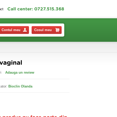
Call center: 0727.515.368
act
Contul meu
Cosul meu
 vaginal
i
Adauga un review
ator:
Bioclin Olanda