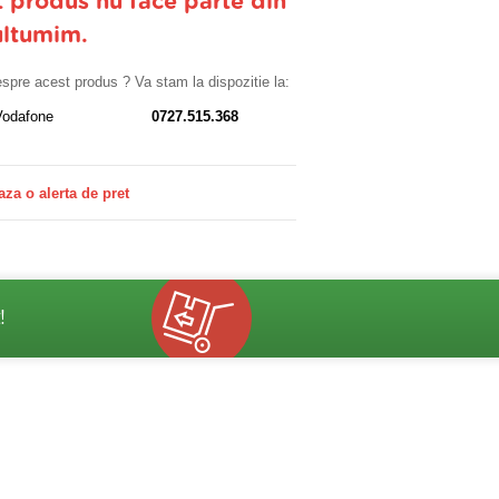
t produs nu face parte din
ultumim.
despre acest produs ? Va stam la dispozitie la:
Vodafone
0727.515.368
aza o alerta de pret
!