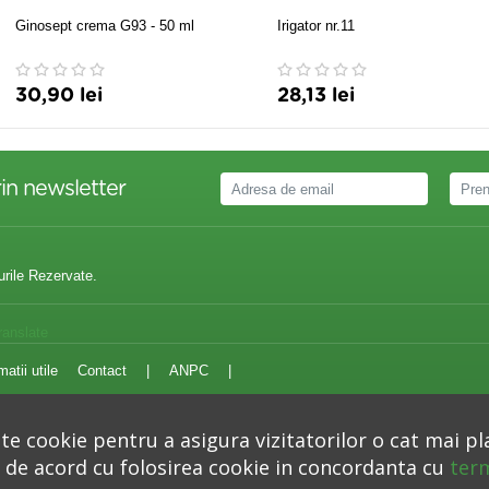
Ginosept crema G93 - 50 ml
Irigator nr.11
30,90 lei
28,13 lei
in newsletter
urile Rezervate.
ranslate
matii utile
Contact
|
ANPC
|
e cookie pentru a asigura vizitatorilor o cat mai pl
i de acord cu folosirea cookie in concordanta cu
term