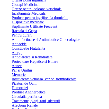
Orteza Zona Inghinala
Ciorapi Medicinali
Orteze pentru coloana vertebrala
Incaltaminte Medicala
Produse pentru ingrijirea la domiciliu
Dispozitive medicale
Suplimente Utilizate Frecvent
Raceala si Gripa
Pentru dureri
Antiinfectioase si Antimicotice Ginecologice
Antiacide
Constipatie Flatulenta
Alergii
Antidiareice si Rehidratare
Protectoare Hepatice si Biliare
Acnee
Par si Unghii
Memorie
Insuficienta venoasa, varice, tromboflebita
Picaturi de Ochi
Hemoroizi
Produse Antiherpetice
Circulatia periferica
Tratamente, plagi, rani, ulceratii
Afectiuni Renale