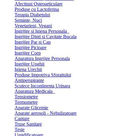
Afectiuni Osteoarticulare
Produse cu Lactoferina
Terapia Diabetului
Seminte, Nuci
Vegetarieni, Vegani
Ingrijire si Igiena Personala
Ingrijire Dinti si Cavitate Bucala
Ingrijire Par si Cap
Ingrijire Picioare
Ingrijire Corp
Aparatura Ingrijire Personala
Ingrijire Unghii
Igiena Urechii
Produse Impotriva Sforaitului
Antiperspirante
Scutece Incontinenta Urinara
Aparatura Medicala
Tensiometre
Termometre
Aparate Glicemie
Aparate aerosoli - Nebulizatoare
Cantare
Truse Sanitare
Teste
Umidificatoare