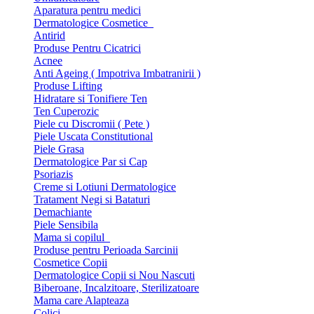
Aparatura pentru medici
Dermatologice Cosmetice
Antirid
Produse Pentru Cicatrici
Acnee
Anti Ageing ( Impotriva Imbatranirii )
Produse Lifting
Hidratare si Tonifiere Ten
Ten Cuperozic
Piele cu Discromii ( Pete )
Piele Uscata Constitutional
Piele Grasa
Dermatologice Par si Cap
Psoriazis
Creme si Lotiuni Dermatologice
Tratament Negi si Bataturi
Demachiante
Piele Sensibila
Mama si copilul
Produse pentru Perioada Sarcinii
Cosmetice Copii
Dermatologice Copii si Nou Nascuti
Biberoane, Incalzitoare, Sterilizatoare
Mama care Alapteaza
Colici