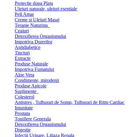
Protectie dupa Plaja
Uleiuri naturale, uleiuri esentiale
Pell Amar
Creme si Uleiuri Masaj
Terapie Naturista
Ceaiuri
Detoxifierea Organismului
Impotriva Durerilor
Antidiabetice
Tincturi
Extracte
Produse Naturale
Impotriva Fumatului
Aloe Vera
Condimente, mirodenii
Produse Apicole
Suplimente
Colesterol
Antistres , Tulburari de Somn, Tulburari de Ritm Cardiac
Imunitate
Prostata
Tonifiere Generala
Detoxifierea Organismului
Digestie
Infectii Urinare, Litiaza Renala