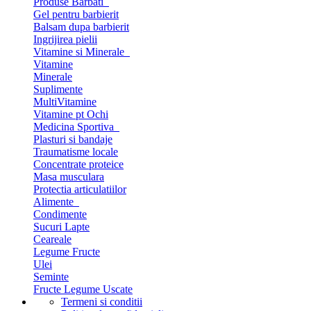
Produse Barbati
Gel pentru barbierit
Balsam dupa barbierit
Ingrijirea pielii
Vitamine si Minerale
Vitamine
Minerale
Suplimente
MultiVitamine
Vitamine pt Ochi
Medicina Sportiva
Plasturi si bandaje
Traumatisme locale
Concentrate proteice
Masa musculara
Protectia articulatiilor
Alimente
Condimente
Sucuri Lapte
Ceareale
Legume Fructe
Ulei
Seminte
Fructe Legume Uscate
Termeni si conditii