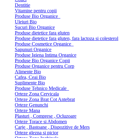
Dentitie
Vitamine pentru copii
Produse Bio Organice
Uleiuri Bio
Sucuri Bio Organice
Produse dietetice fara gluten
Produse dietetice fara gluten, fara lactoza si colesterol
Produse Cosmetice Organice
Sapunuri Organice
Produse Igiena Intima Organice
Produse Bio Organice Copii
Produse Organice pentru Corp
Alimente Bio
Cafea, Ceai Bio
Suplimente Bio
Produse Tehnico Medicale
Orteze Zona Cervicala
Orteze Zona Brat Cot Antebrat
Orteze Genunchi
Orteze Mana
Plasturi , Comprese , Ocluzoare
Orteze Torace si Abdomen
Carje , Bastoane , Dispozitive de Mers
Orteze glezna si picior