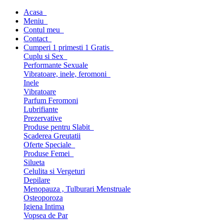
Acasa
Meniu
Contul meu
Contact
Cumperi 1 primesti 1 Gratis
Cuplu si Sex
Performante Sexuale
Vibratoare, inele, feromoni
Inele
Vibratoare
Parfum Feromoni
Lubrifiante
Prezervative
Produse pentru Slabit
Scaderea Greutatii
Oferte Speciale
Produse Femei
Silueta
Celulita si Vergeturi
Depilare
Menopauza , Tulburari Menstruale
Osteoporoza
Igiena Intima
Vopsea de Par