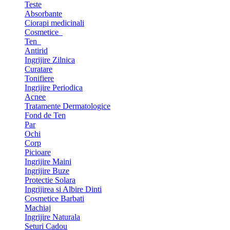
Teste
Absorbante
Ciorapi medicinali
Cosmetice
Ten
Antirid
Ingrijire Zilnica
Curatare
Tonifiere
Ingrijire Periodica
Acnee
Tratamente Dermatologice
Fond de Ten
Par
Ochi
Corp
Picioare
Ingrijire Maini
Ingrijire Buze
Protectie Solara
Ingrijirea si Albire Dinti
Cosmetice Barbati
Machiaj
Ingrijire Naturala
Seturi Cadou