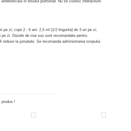
 antibioticului in tesutul pulmonar. Nu se cunosc interactiuni
ri pe zi; copii 2 - 6 ani: 2,5 ml (1/2 lingurita) de 3 ori pe zi;
2 ori pe zi. Dozele de mai sus sunt recomandate pentru
t fi reduse la jumatate. Se recomanda administrarea siropului
Adauga comentariu
 produs !