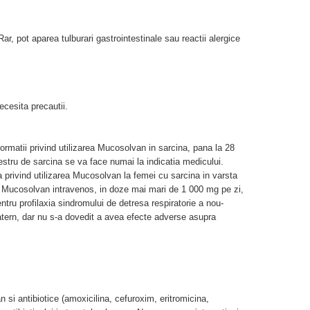
ar, pot aparea tulburari gastrointestinale sau reactii alergice
cesita precautii.
ormatii privind utilizarea Mucosolvan in sarcina, pana la 28
estru de sarcina se va face numai la indicatia medicului.
 privind utilizarea Mucosolvan la femei cu sarcina in varsta
 Mucosolvan intravenos, in doze mai mari de 1 000 mg pe zi,
ntru profilaxia sindromului de detresa respiratorie a nou-
atern, dar nu s-a dovedit a avea efecte adverse asupra
i antibiotice (amoxicilina, cefuroxim, eritromicina,