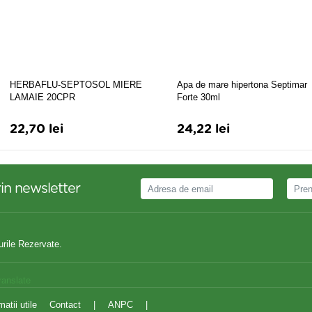
HERBAFLU-SEPTOSOL MIERE
Apa de mare hipertona Septimar
LAMAIE 20CPR
Forte 30ml
22,70 lei
24,22 lei
in newsletter
urile Rezervate.
ranslate
matii utile
Contact
|
ANPC
|