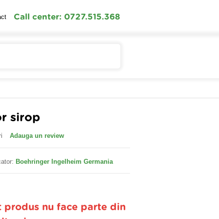
Call center: 0727.515.368
act
Contul meu
Cosul meu
r sirop
i
Adauga un review
ator:
Boehringer Ingelheim Germania
t produs nu face parte din