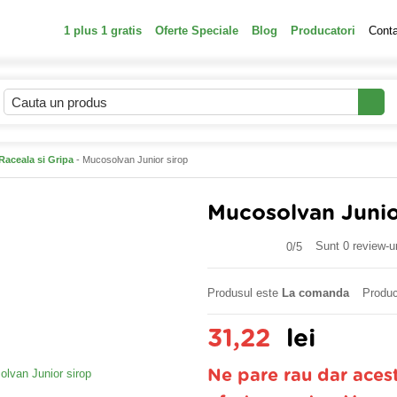
1 plus 1 gratis
Oferte Speciale
Blog
Producatori
Cont
Raceala si Gripa
- Mucosolvan Junior sirop
Mucosolvan Junio
Sunt 0 review-ur
0/
5
Produsul este
La comanda
Produc
31,22
lei
Ne pare rau dar aces