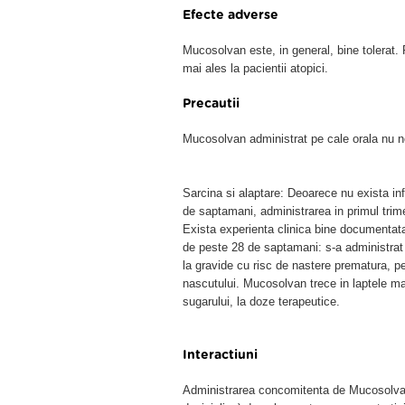
Efecte adverse
Mucosolvan este, in general, bine tolerat. R
mai ales la pacientii atopici.
Precautii
Mucosolvan administrat pe cale orala nu ne
Sarcina si alaptare: Deoarece nu exista inf
de saptamani, administrarea in primul trim
Exista experienta clinica bine documentata
de peste 28 de saptamani: s-a administrat
la gravide cu risc de nastere prematura, pe
nascutului. Mucosolvan trece in laptele m
sugarului, la doze terapeutice.
Interactiuni
Administrarea concomitenta de Mucosolvan s