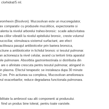
clorhidrat/5 ml.
 bromhexin (Bisolvon). Mucosolvan este un mucoregulator,
 comparativ cu produsele mucolitice, expectorante si
alenta la nivelul arborelui traheo-bronsic: scade adezivitatea
 cililor vibratili la nivelul epiteliului bronsic, creste volumul
mucociliar, stimuleaza sistemul surfactant, are efect
ciliteaza pasajul antibioticelor prin bariera bronsica,
tiune a antibioticelor in lichidul bronsic si tesutul pulmonar.
ctioneaza la nivel celular, avand ca teritorii tinta aparatul
lele pulmonare. Absorbtia gastrointestinala si distributia din
are o afinitate crescuta pentru tesutul pulmonar, atingand in
 in plasma. Efectul terapeutic se instaleaza dupa 30 minute
-12 ore. Prin actiunea sa complexa, Mucosolvan amelioreaza
rul exacerbarilor, reduce degradarea functionala pulmonara.
ilitate la ambroxol sau alti componenti ai produsului.
fiind un produs bine tolerat, pentru toate varstele.