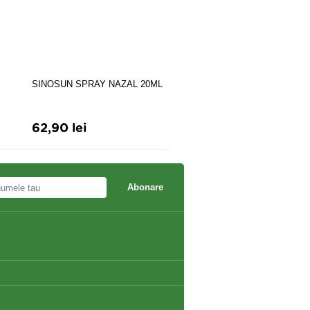
SINOSUN SPRAY NAZAL 20ML
FluEnd Lamaie x 20 cps
62,90 lei
29,00 lei
Abonare