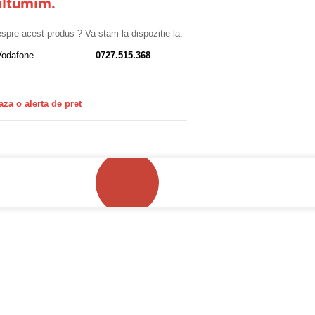
ultumim.
despre acest produs ? Va stam la dispozitie la:
Vodafone
0727.515.368
aza o alerta de pret
!