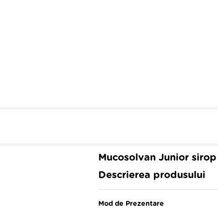
Cumpara de minim 299 lei
din 
Mucosolvan Junior sirop
Descrierea produsului
Mod de Prezentare