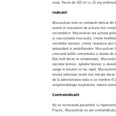
sirop, flacon de 100 ml cu 15 mg ambroxol 
Indicatii
Mucosolvan este un metabolit derivat din
avand un mecanism de actiune mai complex
secretolitice. Mucosolvan are actiune poliv
si vascozitatea mucusului, creste motilitatea
secretiilor seroase, creste clearance-ului 
antioxidant si antiinflamator. Mucosolvan fa
crescand astfel concentratia si durata de ac
Mai mult decat un simptomatic, Mucosolvan a
secretor bronsic, epiteliul bronsic si alveo
sange in tesuturi se fac rapid. Mucosolvan 
tesutul pulmonar nivele mai ridicate decat
de la administrarea orala si se mentine 8
simptomatologia respiratorie, reduce numa
Contraindicatii
Nu se recomanda pacientilor cu hipersensib
Practic, Mucosolvan nu are contraindicatii, 