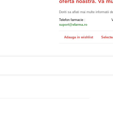
oferta noastra. Va m
Doriti sa aflati mai multe informatii 
Telefon farmacie :
suport@efarma.ro
Adauga in wishlist
Selecte
farmacia online eFarma si beneficiezi de transport gratuit