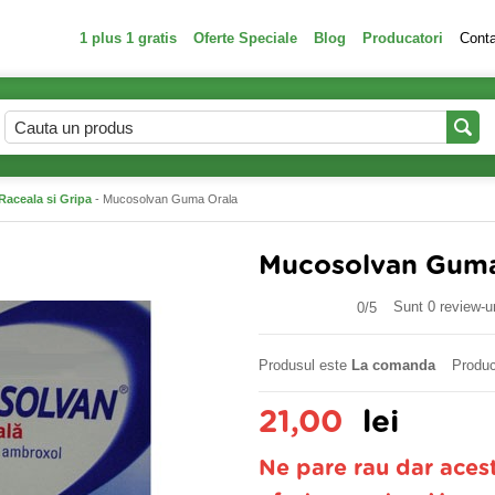
1 plus 1 gratis
Oferte Speciale
Blog
Producatori
Cont
Raceala si Gripa
- Mucosolvan Guma Orala
Mucosolvan Guma
Sunt 0 review-ur
0/
5
Produsul este
La comanda
Produc
21,00
lei
Ne pare rau dar aces