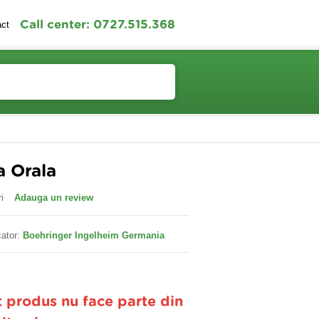
Call center: 0727.515.368
act
Contul meu
Cosul meu
 Orala
i
Adauga un review
ator:
Boehringer Ingelheim Germania
t produs nu face parte din