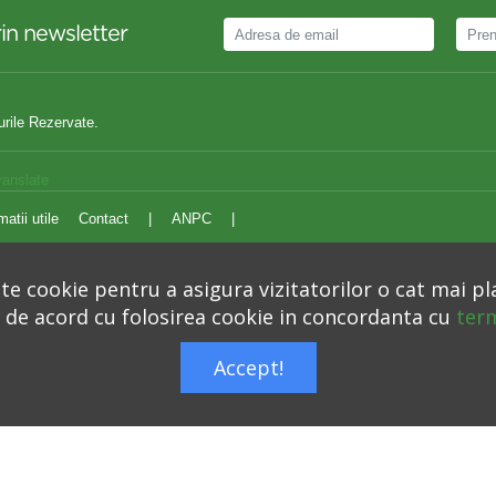
in newsletter
urile Rezervate.
ranslate
matii utile
Contact
|
ANPC
|
e cookie pentru a asigura vizitatorilor o cat mai pl
i de acord cu folosirea cookie in concordanta cu
term
Autoritatea Nationala pentru Protectia Consumatorilor –
anpc.ro
Accept!