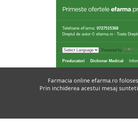
Primeste ofertele
efarma
pr
Telefoane eFarma:
0727515368
Dreptul de autor © efarma.ro - Toate Drept
Powered by
T
Producatori
Dictionar Medical
Infor
Farmacia online efarma.ro folosest
Prin inchiderea acestui mesaj suntet