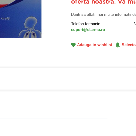
oferta noastra. Va m
Doriti sa aflati mai multe informatii 
Telefon farmacie :
suport@efarma.ro
Adauga in wishlist
Selecte
farmacia online eFarma si beneficiezi de transport gratuit