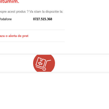
ultumim.
despre acest produs ? Va stam la dispozitie la:
Vodafone
0727.515.368
aza o alerta de pret
!