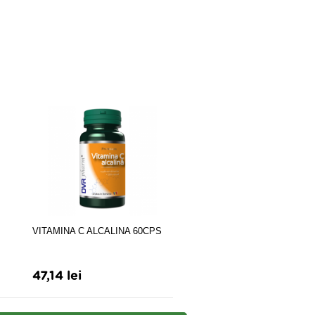
VITAMINA C ALCALINA 60CPS
Zdrovit Gripovit Junior 10 pl
47,14 lei
49,90 lei