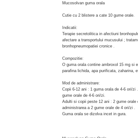
Mucosolvan guma orala
Cutie cu 2 blistere a cate 10 gume orale.
Indicatii:
Terapie secretolitica in afectiuni bronhop
afectare a transportului mucusului ; tratam
bronhopneumopatiei cronice .
Compozitie:
O guma orala contine ambroxol 15 mg si exci
parafina lichida, apa purificata, zaharina, e
Mod de administrare:
Copii 6-12 ani : 1 guma orala de 4-6 ori/zi 
gume orale de 4-6 ori/zi.
Adulti si copii peste 12 ani : 2 gume orale d
administrarea a 2 gume orale de 4 ori/zi .
Guma orala se dizolva incet in gura.