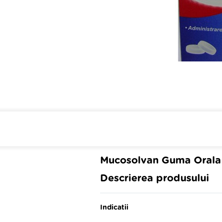
Cumpara de minim 299 lei
din 
Mucosolvan Guma Orala
Descrierea produsului
Indicatii