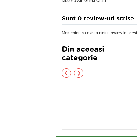
Mucosolvan Guma Orala.
Sunt 0 review-uri scrise
Momentan nu exista niciun review la acest
Din aceeasi
categorie
LBENELE 50GR
Coughend Sirop 100 ml
53 lei
62,54 lei