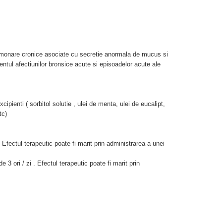
ulmonare cronice asociate cu secretie anormala de mucus si
entul afectiunilor bronsice acute si episoadelor acute ale
pienti ( sorbitol solutie , ulei de menta, ulei de eucalipt,
tc)
. Efectul terapeutic poate fi marit prin administrarea a unei
e 3 ori / zi . Efectul terapeutic poate fi marit prin